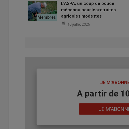
L’ASPA, un coup de pouce
méconnu pour les retraites
agricoles modestes
10 juillet 2026
TITRE
JE M'ABONN
Body
A partir de 1
Lien
JE M'ABONN