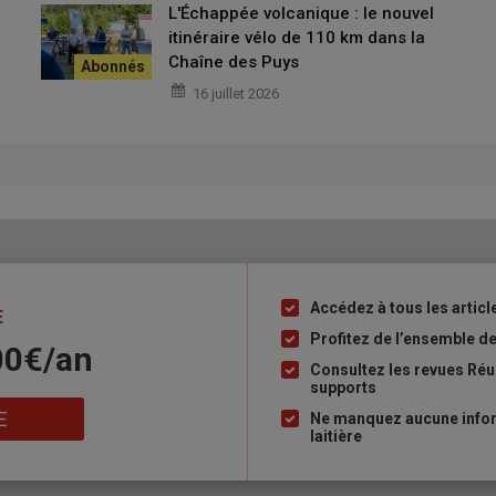
L'Échappée volcanique : le nouvel
itinéraire vélo de 110 km dans la
Chaîne des Puys
16 juillet 2026
Accédez à tous les article
Liste
E
à
Profitez de l’ensemble des
00€/an
puce
Consultez les revues Réus
supports
E
Ne manquez aucune inform
laitière