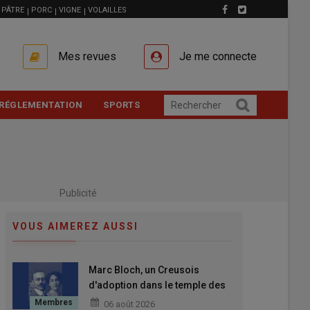
PÂTRE
PORC
VIGNE
VOLAILLES
Mes revues
Je me connecte
RÉGLEMENTATION
SPORTS
Publicité
VOUS AIMEREZ AUSSI
Marc Bloch, un Creusois
d'adoption dans le temple des
grands Hommes
06 août 2026