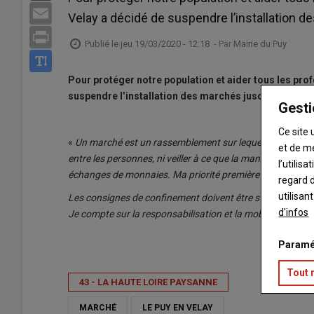
Email
Velay a décidé de suspendre l’installation d
Print
Publié le
jeu 19/03/2020 - 12:18
- Par
Mairie du Puy
Pour protéger notre population et aider tous les pro
suspendre l’installation des marchés jusqu’à nouvel 
Gesti
Ce site 
«
Un marché est un rassemblement sur lequel on ne peut pas
et de m
entre les personnes, ni veiller à ce que la manipulation des
l’utilis
échanges de monnaies. Ma priorité première est de proté
regard d
utilisan
Les consignes de confinement doivent être strictement re
d'infos
Je compte sur la responsabilisation et la mobilisation de
Paramé
Tout 
43 - LA HAUTE LOIRE PAYSANNE
MARCHÉ
LE PUY EN VELAY