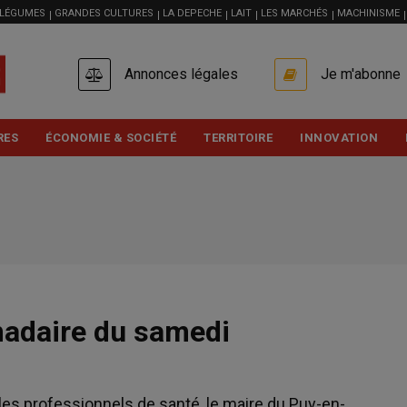
 LÉGUMES
GRANDES CULTURES
LA DEPECHE
LAIT
LES MARCHÉS
MACHINISME
USER
Annonces légales
Je m'abonne
ACCOUNT
MENU
RES
ÉCONOMIE & SOCIÉTÉ
TERRITOIRE
INNOVATION
adaire du samedi
 les professionnels de santé, le maire du Puy-en-