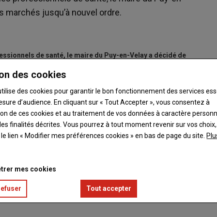
es marchés jusqu’à nouvel ordre.
fessionnels de santé, le maire du Puy-en-Velay a décidé de
ordre.
on des cookies
utilise des cookies pour garantir le bon fonctionnement des services ess
 filtrer les entrées, ni faire respecter une distance d’un mètre
esure d’audience. En cliquant sur « Tout Accepter », vous consentez à
 fruits et légumes soit faite de manière sécurisée, ni éviter les
ation de ces cookies et au traitement de vos données à caractère person
ger les habitants du Puy-en-Velay.
es finalités décrites. Vous pourrez à tout moment revenir sur vos choix,
t le lien « Modifier mes préférences cookies » en bas de page du site.
Plu
spectées pour éviter la propagation du virus.
 chacun d’entre nous pour enrayer la propagation du virus
».
trer mes cookies
refuser
Tout accepter