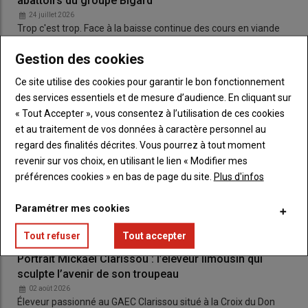
abattoirs du groupe Bigard
24 juillet 2026
Trop c'est trop. Face à la baisse continue des cours en viande
bovine, les éleveurs ont décidé de passer à l'action. Ils…
Gestion des cookies
Ce site utilise des cookies pour garantir le bon fonctionnement
des services essentiels et de mesure d’audience. En cliquant sur
« Tout Accepter », vous consentez à l’utilisation de ces cookies
et au traitement de vos données à caractère personnel au
regard des finalités décrites. Vous pourrez à tout moment
revenir sur vos choix, en utilisant le lien « Modifier mes
préférences cookies » en bas de page du site.
Plus d'infos
Paramétrer mes cookies
Tout refuser
Tout accepter
Portrait Mickaël Clarissou : l’éleveur limousin qui
sculpte l’avenir de son troupeau
02 août 2026
Éleveur passionné au GAEC Clarissou situé à la Croix du Don