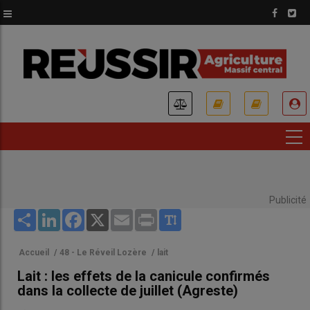
Aller
au
contenu
principal
USER
ACCOUNT
MENU
Publicité
Share
LinkedIn
Facebook
X
Email
Print
Accueil
/
48 - Le Réveil Lozère
/
lait
Lait : les effets de la canicule confirmés
dans la collecte de juillet (Agreste)