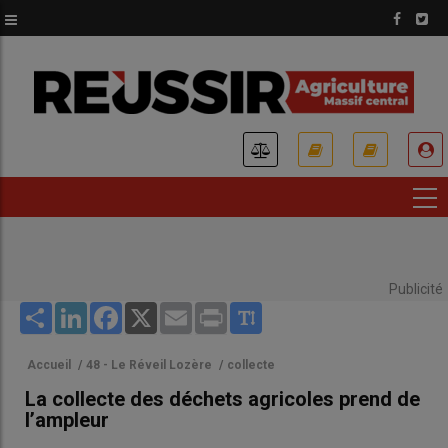
Aller
au
contenu
principal
USER
ACCOUNT
MENU
Publicité
Share
LinkedIn
Facebook
X
Email
Print
Accueil
/
48 - Le Réveil Lozère
/
collecte
La collecte des déchets agricoles prend de
l’ampleur