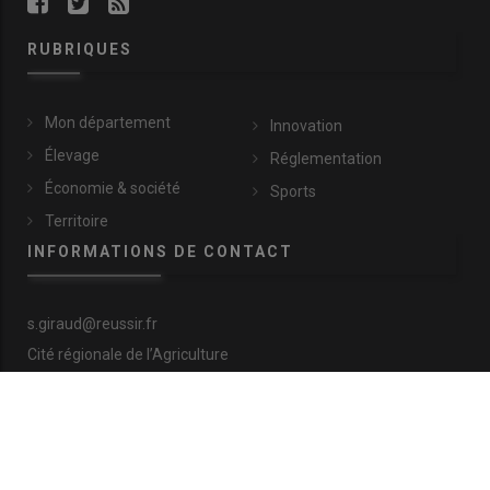
RUBRIQUES
Mon département
Innovation
Élevage
Réglementation
Économie & société
Sports
Territoire
INFORMATIONS DE CONTACT
s.giraud@reussir.fr
Cité régionale de l’Agriculture
9 allée Pierre de Fermat
63170 Aubière
+33 (0)4 73 28 77 81