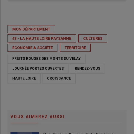
Publié le
ven 13/03/2026 - 12:14
- Par
Véronique Gruber
MON DÉPARTEMENT
43 - LA HAUTE LOIRE PAYSANNE
CULTURES
ÉCONOMIE & SOCIÉTÉ
TERRITOIRE
FRUITS ROUGES DES MONTS DU VELAY
JOURNÉE PORTES OUVERTES
RENDEZ-VOUS
HAUTE LOIRE
CROISSANCE
© GIE Mont du Velay
VOUS AIMEREZ AUSSI
Le
GIE
des
producteurs
de
fruits rouges
des
Monts du Velay,
groupement qui réunit 44
producteurs
de H
aute-Loire
et