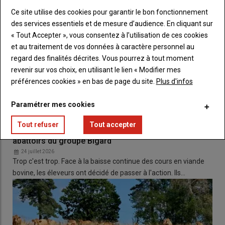
Deux
exploitations
agricoles
Ce site utilise des cookies pour garantir le bon fonctionnement
ouvriront leurs portes à la visite
des services essentiels et de mesure d’audience. En cliquant sur
:
Pascal
Fournel
à
Montregard
et
« Tout Accepter », vous consentez à l’utilisation de ces cookies
le
GAEC
de la
Souche
à
Saint-
et au traitement de vos données à caractère personnel au
André-en-Vivarais.
regard des finalités décrites. Vous pourrez à tout moment
revenir sur vos choix, en utilisant le lien « Modifier mes
préférences cookies » en bas de page du site.
Plus d'infos
Paramétrer mes cookies
À lire aussi :
GIE des producteurs de fruits rouges
des Monts du Velay
Tout refuser
Tout accepter
Les éleveurs de viande bovine vont bloquer les
abattoirs du groupe Bigard
24 juillet 2026
Trop c'est trop. Face à la baisse continue des cours en viande
bovine, les éleveurs ont décidé de passer à l'action. Ils…