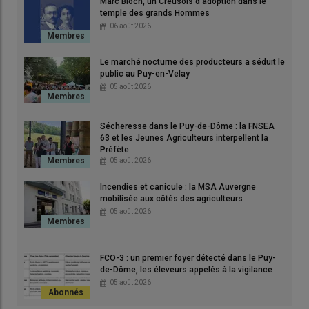
Marc Bloch, un Creusois d'adoption dans le
d’Ardèche
, invite les
agriculteurs
et les
porteurs
de
projets
à
temple des grands Hommes
une
journée portes ouvertes
, le
mardi 17 mars
. Cet
06 août 2026
événement dédié à la
filière
des
fruits rouges
est une
occasion unique de découvrir les
opportunités
offertes par
Le marché nocturne des producteurs a séduit le
public au Puy-en-Velay
une
filière
agricole
en
pleine
croissance
.
05 août 2026
Avec une
production
diversifiée
Sécheresse dans le Puy-de-Dôme : la FNSEA
(
fraises
,
framboises
,
groseilles
,
63 et les Jeunes Agriculteurs interpellent la
Préfète
cassis
,
mûres
et
myrtilles
), les
05 août 2026
producteurs
du
GIE
s'engagent
Incendies et canicule : la MSA Auvergne
au quotidien pour une
mobilisée aux côtés des agriculteurs
05 août 2026
agriculture
durable
et de
qualité
:
14 d'entre eux pratiquent
l’agriculture
biologique
, tandis
FCO-3 : un premier foyer détecté dans le Puy-
de-Dôme, les éleveurs appelés à la vigilance
que l'ensemble des autres
05 août 2026
exploitants
est
certifié
HVE