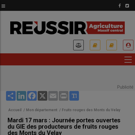
Aller
au
contenu
principal
USER
ACCOUNT
MENU
Publicité
Share
LinkedIn
Facebook
X
Email
Print
Accueil
/
Mon département
/
Fruits rouges des Monts du Velay
Mardi 17 mars : Journée portes ouvertes
du GIE des producteurs de fruits rouges
des Monts du Velay