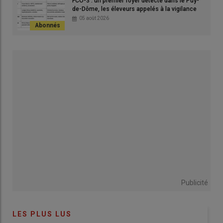
FCO-3 : un premier foyer détecté dans le Puy-
?
de-Dôme, les éleveurs appelés à la vigilance
05 août 2026
B. R.
: Une
communauté de communes
, c’est un
regroupement de communes
qui permet de
partager des
services
et des
compétences
. Cependant, il est important de
noter que chaque
intercommunalité (EPCI)
a ses
propres
spécificités
. Toutes les
communautés de communes
n’ont
pas les
mêmes compétences
, elles s’
adaptent aux besoins
locaux
.
Quelles sont les compétences
exercées par la communauté de
communes du Pays d’Uzerche ?
B. R.
: Au
Pays d’Uzerche
, nos
compétences
sont
variées et
atypiques
. Nous gérons le
développement économique
,
l’aide à la personne
, et
à la petite enfance
avec des
Accueils
Publicité
de Loisirs Sans Hébergement (ALSH)
pour les enfants et les
jeunes. Nous avons ouvert
deux crèches
et proposons un
service d’aide-ménagère
pour les
personnes âgées
ou en
LES PLUS LUS
difficulté.