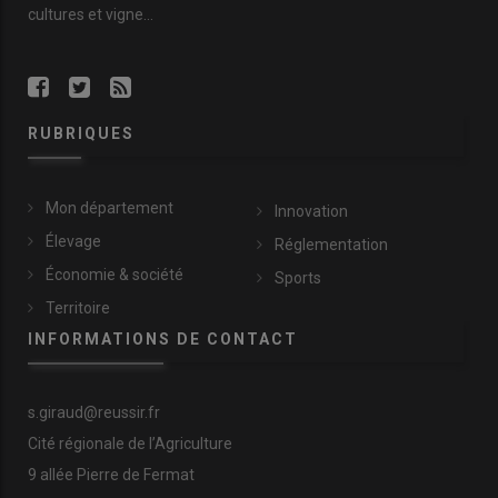
B. R.
: Le
Pays d’Uzerche
illustre les
forces
et les
limites
des
cultures et vigne...
communautés de communes
. Nous mettons
l’accent
sur
l’équilibre
,
l’attractivité
et
l’adaptation
. Nous essayons de
faire en sorte que
tout le monde avance ensemble
. À la fin de
mon
mandat
, j’aimerais avoir fait progresser le
territoire
dans
RUBRIQUES
une
dynamique bénéfique pour tous
.
Mon département
Innovation
Élevage
Réglementation
Économie & société
Sports
Territoire
INFORMATIONS DE CONTACT
s.giraud@reussir.fr
Cité régionale de l’Agriculture
9 allée Pierre de Fermat