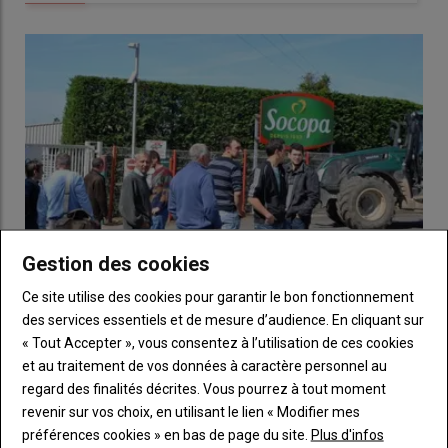
Nous avons également un
service mutualisé
pour
instruire
les documents d’urbanisme
comme les
permis de
construire
, sauf pour deux communes qui restent sous la
gestion de la
DDT
.
Nous gérons aussi les
zones d’activités
accueillant des
entreprises
.
Vous parlez d’un équilibre entre
mutualisation et services de
proximité. Comment cela se traduit-
il concrètement ?
Gestion des cookies
B. R.
: Nous essayons de trouver un
équilibre
entre
Ce site utilise des cookies pour garantir le bon fonctionnement
mutualisation
et
maintien des services de proximité
.
L’enjeu
des services essentiels et de mesure d’audience. En cliquant sur
est d’
éviter de déshabiller les communes
tout en réalisant
Les éleveurs de viande bovine vont bloquer les
« Tout Accepter », vous consentez à l’utilisation de ces cookies
des
économies d’échelle
.
abattoirs du groupe Bigard
et au traitement de vos données à caractère personnel au
24 juillet 2026
En tant d’ancien agriculteur, quel est
regard des finalités décrites. Vous pourrez à tout moment
Trop c'est trop. Face à la baisse continue des cours en viande
pour vous le rôle de l’agriculture
revenir sur vos choix, en utilisant le lien « Modifier mes
bovine, les éleveurs ont décidé de passer à l'action. Ils…
préférences cookies » en bas de page du site.
Plus d'infos
dans le développement local du