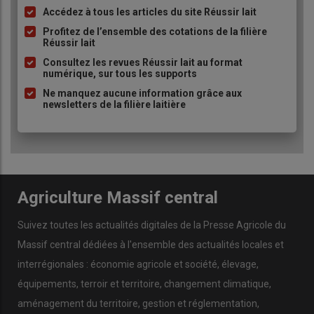
B. R.
: Mon
objectif
est de
laisser l’image d’un territoire
Accédez à tous les articles du site Réussir lait
Liste
dynamique et solidaire
. Nous n’en ferons pas la
Silicon
à
Profitez de l’ensemble des cotations de la filière
Valley
, mais nous pouvons nous
développer
grâce à notre
Réussir lait
puce
situation géographique
. Je crois fermement qu’il est
Consultez les revues Réussir lait au format
essentiel d’anticiper les besoins futurs
en
achetant des
numérique, sur tous les supports
terrains
pour les
viabiliser
et
attirer des porteurs de projets
.
Ne manquez aucune information grâce aux
newsletters de la filière laitière
Comment comptez-vous améliorer
la communication avec les citoyens
sur les actions de la communauté de
communes ?
B. R.
: C’est un
défi important
. Beaucoup de
citoyens
ne
Agriculture Massif central
savent pas ce que fait la
communauté de communes
. Pour y
remédier, je mise sur la
pédagogie
, avec des
réunions
et des
Suivez toutes les actualités digitales de la Presse Agricole du
documents explicatifs
destinés aux
habitants
.
Massif central dédiées à l'ensemble des actualités locales et
En conclusion, quel message
interrégionales : économie agricole et société, élevage,
souhaitez-vous transmettre sur le
équipements, terroir et territoire, changement climatique,
Pays d’Uzerche ?
aménagement du territoire, gestion et réglementation,