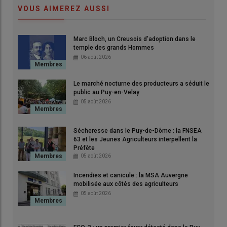
VOUS AIMEREZ AUSSI
Marc Bloch, un Creusois d'adoption dans le
temple des grands Hommes
06 août 2026
Le marché nocturne des producteurs a séduit le
public au Puy-en-Velay
05 août 2026
Sécheresse dans le Puy-de-Dôme : la FNSEA
63 et les Jeunes Agriculteurs interpellent la
Préfète
© DR
05 août 2026
Incendies et canicule : la MSA Auvergne
Pour commencer, pouvez-vous nous
mobilisée aux côtés des agriculteurs
expliquer ce qu’est une communauté
05 août 2026
de communes et son rôle dans
l’organisation des territoires ruraux