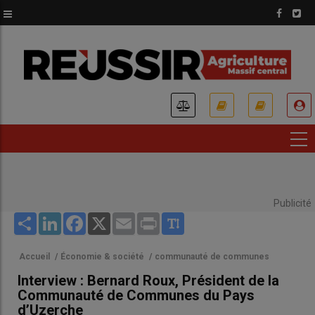
Aller
au
contenu
principal
USER
ACCOUNT
MENU
Publicité
Share
LinkedIn
Facebook
X
Email
Print
Accueil
/
Économie & société
/
communauté de communes
Interview : Bernard Roux, Président de la
Communauté de Communes du Pays
d’Uzerche