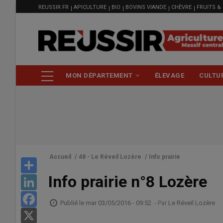
MENU
Aller
REUSSIR.FR
APICULTURE
BIO
BOVINS VIANDE
CHÈVRE
FRUITS &
FILIÈRE
au
contenu
principal
NAVIGATION
MON DÉPARTEMENT
ÉLEVAGE
CULTU
PRINCIPALE
Accueil
/
48 - Le Réveil Lozère
/
Info prairie
Share
Info prairie n°8 Lozère
LinkedIn
Facebook
Publié le
mar 03/05/2016 - 09:52
- Par
Le Réveil Lozère
X