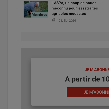
L’ASPA, un coup de pouce
méconnu pour les retraites
agricoles modestes
10 juillet 2026
TITRE
JE M'ABONN
Body
A partir de 1
Lien
JE M'ABONN