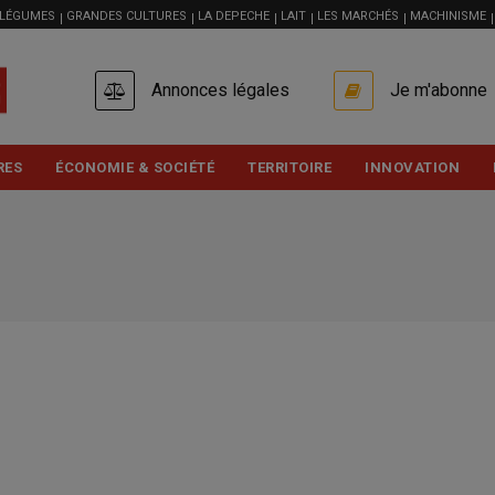
 LÉGUMES
GRANDES CULTURES
LA DEPECHE
LAIT
LES MARCHÉS
MACHINISME
USER
Annonces légales
Je m'abonne
ACCOUNT
MENU
RES
ÉCONOMIE & SOCIÉTÉ
TERRITOIRE
INNOVATION