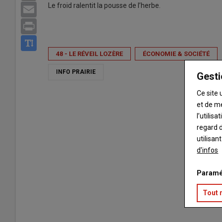
Le froid ralentit la pousse de l’herbe.
Email
Print
48 - LE RÉVEIL LOZÈRE
ÉCONOMIE & SOCIÉTÉ
INFO PRAIRIE
Gesti
Ce site 
et de m
l’utilis
regard d
utilisan
d'infos
Paramé
Tout 