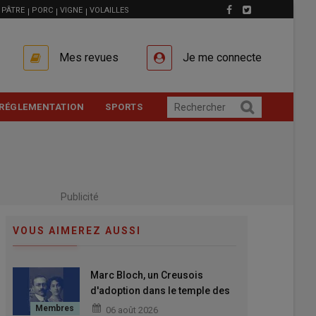
PÂTRE
PORC
VIGNE
VOLAILLES
Mes revues
Je me connecte
RÉGLEMENTATION
SPORTS
Publicité
VOUS AIMEREZ AUSSI
Marc Bloch, un Creusois
d'adoption dans le temple des
grands Hommes
06 août 2026