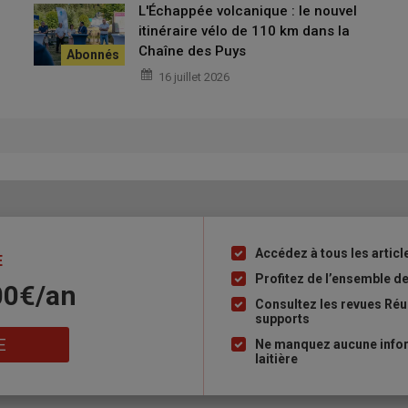
L'Échappée volcanique : le nouvel
itinéraire vélo de 110 km dans la
Chaîne des Puys
16 juillet 2026
Accédez à tous les article
Liste
E
à
Profitez de l’ensemble des
00€/an
puce
Consultez les revues Réus
supports
E
Ne manquez aucune inform
laitière