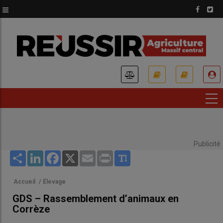
Aller
au
contenu
principal
USER
ACCOUNT
MENU
Publicité
Share
LinkedIn
Facebook
X
Email
Print
Accueil
/
Élevage
GDS – Rassemblement d’animaux en
Corrèze