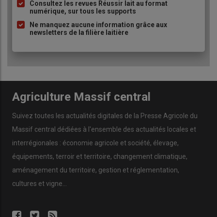
perfectionnement sportif
,
Consultez les revues Réussir lait au format
numérique, sur tous les supports
les
randonnées entre amis
,
les
chasses à courre
,
Ne manquez aucune information grâce aux
newsletters de la filière laitière
les
rassemblements regroupant moins de 15
équidés
(sauf lors de
présentation à la vente
).
Deux types de rassemblements
sont définis :
les
rassemblements organisés sous l’égide d’une des
sociétés mères
(
France Galop
,
Le Trot
,
Société
Agriculture Massif central
Hippique Française
,
Société Française des Équidés de
Travail
,
Fédération Française d’Équitation (FFE)
,
Suivez toutes les actualités digitales de la Presse Agricole du
Fédération Équestre Internationale (FEI)
) qui font l’objet
Massif central dédiées à l'ensemble des actualités locales et
d’un
calendrier publié
et sont soumis à des
règlements
officiels
. Ces
rassemblements
, désignés
«
interrégionales : économie agricole et société, élevage,
rassemblements sous tutelle »
, peuvent bénéficier de
équipements, terroir et territoire, changement climatique,
conditions particulières
,
aménagement du territoire, gestion et réglementation,
tous les autres types de
rassemblements
, désignés
«
cultures et vigne...
rassemblements sans tutelle »
(qui nous concernent plus
particulièrement dans les
comices
ou
concours locaux
).
⚠
Attention
: si vous désirez
amener des équidés
ou