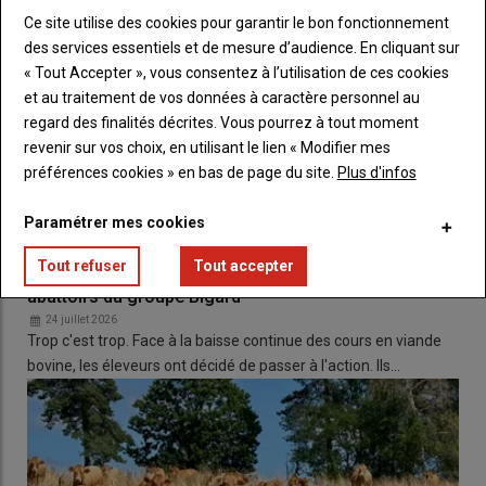
sanitaire corrézienne
.
Ce site utilise des cookies pour garantir le bon fonctionnement
des services essentiels et de mesure d’audience. En cliquant sur
« Tout Accepter », vous consentez à l’utilisation de ces cookies
➡
8 jours minimum avant
:
et au traitement de vos données à caractère personnel au
L’
organisateur
adresse les
certificats sanitaires
complétés à
regard des finalités décrites. Vous pourrez à tout moment
la
DDETSPP 19
et au
GDS
.
revenir sur vos choix, en utilisant le lien « Modifier mes
Le
certificat bovin
et
petits camélidés
doit préciser, en
préférences cookies » en bas de page du site.
Plus d'infos
plus des
noms
et
coordonnées des détenteurs
désirant
exposer,
l’identification individuelle des animaux
.
Paramétrer mes cookies
Le
certificat « autres espèces »
(
ovins
,
caprins
,
porcins
)
Tout refuser
Tout accepter
doit comprendre les
coordonnées du détenteur
et le
Les éleveurs de viande bovine vont bloquer les
nombre d’animaux inscrits
.
abattoirs du groupe Bigard
Selon
l’espèce
et la
règle sanitaire
s’y appliquant (voir
24 juillet 2026
tableau
), une
vérification du niveau sanitaire de chaque
Trop c'est trop. Face à la baisse continue des cours en viande
troupeau
est
obligatoirement réalisée
par la
DDETSPP 19
et
bovine, les éleveurs ont décidé de passer à l'action. Ils…
le
GDS
.
Concernant les
bovins
et les
petits camélidés
, ce
contrôle en
amont
est réalisé
pour chaque animal
.
Si la
DDETSPP 19
ou le
GDS
décèle une
non-conformité
,