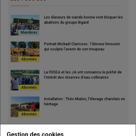
Les éleveurs de viande bovine vont bloquer les
abattoirs du groupe Bigard
Portrait Mickaël Clarissou : l’éleveur limousin
qui sculpte l’avenir de son troupeau
La FDSEA et les JA ont convaincu le préfet de
l’intérêt des réserves d’eau collinaires
Installation : Théo Mialon, l'élevage charolais en
héritage
Gestion des cookies