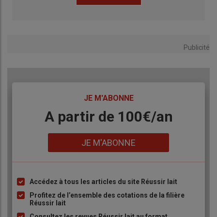
Publicité
TITRE
JE M'ABONNE
Body
A partir de 100€/an
Lien
JE M'ABONNE
Accédez à tous les articles du site Réussir lait
Liste
à
Profitez de l’ensemble des cotations de la filière
Réussir lait
puce
Consultez les revues Réussir lait au format