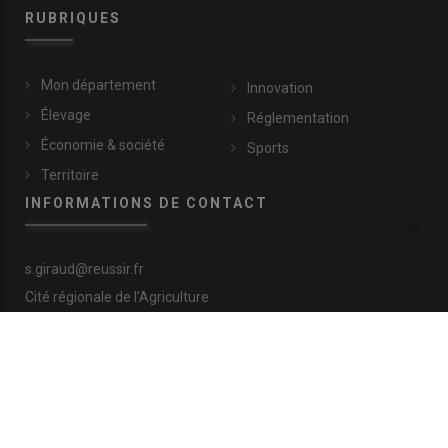
RUBRIQUES
Mon département
Innovation
Élevage
Réglementation
Économie & société
Sports
Territoire
INFORMATIONS DE CONTACT
s.giraud@reussir.fr
Cité régionale de l’Agriculture
9 allée Pierre de Fermat
63170 Aubière
+33 (0)4 73 28 77 81