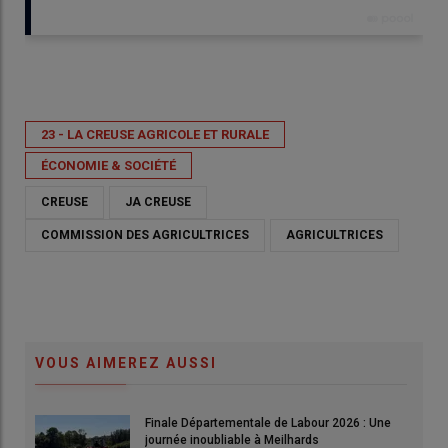
Publié le
jeu 02/07/2026 - 20:00
- Par
Sophie Perret
23 - LA CREUSE AGRICOLE ET RURALE
ÉCONOMIE & SOCIÉTÉ
CREUSE
JA CREUSE
COMMISSION DES AGRICULTRICES
AGRICULTRICES
VOUS AIMEREZ AUSSI
Finale Départementale de Labour 2026 : Une
© © SP
© ©
journée inoubliable à Meilhards