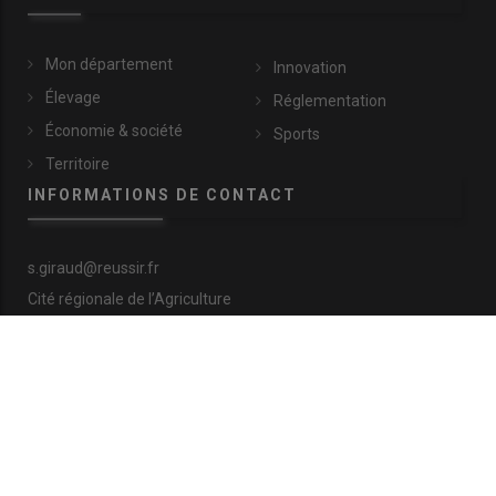
Mon département
Innovation
Élevage
Réglementation
Économie & société
Sports
Territoire
INFORMATIONS DE CONTACT
s.giraud@reussir.fr
Cité régionale de l’Agriculture
9 allée Pierre de Fermat
63170 Aubière
+33 (0)4 73 28 77 81