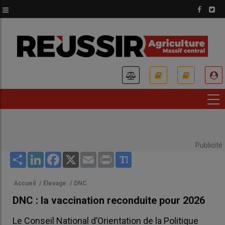
Aller
au
contenu
principal
USER
ACCOUNT
MENU
Publicité
Share
LinkedIn
Facebook
X
Email
Print
Accueil
/
Élevage
/
DNC
DNC : la vaccination reconduite pour 2026
Le Conseil National d’Orientation de la Politique