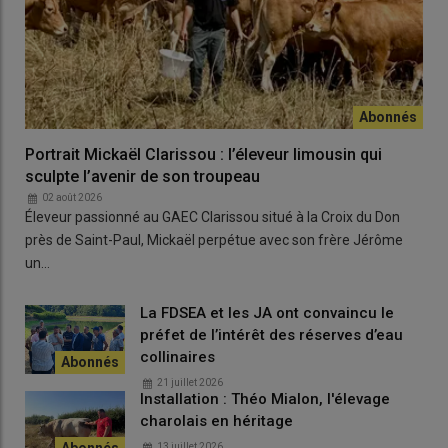
scientifiques
pour une
éventuelle adaptation du protocole
d’abattage
. Le
CIRAD
, l’
Anses
, l’
INRAE
et d’autres instituts
travaillent sur ce dossier.
« Un premier rapport d’étape sera
communiqué au CNOPSAV en mars avant un rapport définitif
au printemps »
, explique-t-on
rue de Varenne
, au siège du
ministère.
Portrait Mickaël Clarissou : l’éleveur limousin qui
« La stratégie actuelle, qui s’est déroulée dans la plus totale
sculpte l’avenir de son troupeau
transparence, a prouvé son efficacité : pas un seul cas n’est
02 août 2026
apparu depuis le 2 janvier »
, se réjouit-on au ministère. Au
9
Éleveur passionné au GAEC Clarissou situé à la Croix du Don
février
,
3 500 bovins
ont été abattus sur un total de
16
près de Saint-Paul, Mickaël perpétue avec son frère Jérôme
millions
:
« 99,86 % du cheptel a été préservé »
, insiste un
un…
proche de la ministre.
La FDSEA et les JA ont convaincu le
préfet de l’intérêt des réserves d’eau
collinaires
21 juillet 2026
Installation : Théo Mialon, l'élevage
charolais en héritage
13 juillet 2026