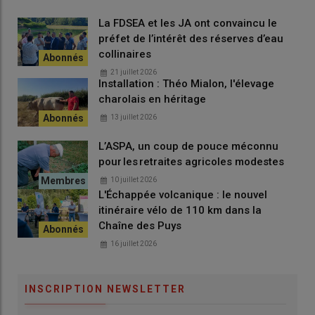
La FDSEA et les JA ont convaincu le
Suite à l’Assemblée Générale du Herd-Book,
Bovins
préfet de l’intérêt des réserves d’eau
Croissance Corrèze
a tenu sa réunion annuelle, abordant des
collinaires
thématiques clés pour l’accompagnement des éleveurs.
21 juillet 2026
L’organisme a affiché un
bilan comptable positif
en
2025
,
Installation : Théo Mialon, l'élevage
malgré une
légère baisse
par rapport à
2024
. Les
hausses
charolais en héritage
des cotisations professionnelles
et des
coûts
13 juillet 2026
d’assurance
ont conduit à un
ajustement des tarifs
pour
2026
.
L’ASPA, un coup de pouce méconnu
pour les retraites agricoles modestes
Avec
351 adhérents
,
Bovins Croissance
confirme son
rôle
central
, bien que la campagne ait été marquée par des
10 juillet 2026
L'Échappée volcanique : le nouvel
retards
dus aux
crises sanitaires
. Les
techniciens
ont su
itinéraire vélo de 110 km dans la
s’adapter, permettant de
limiter les pertes
et d’
optimiser le
Chaîne des Puys
suivi des élevages
.
16 juillet 2026
Vers un suivi toujours plus
INSCRIPTION NEWSLETTER
précis