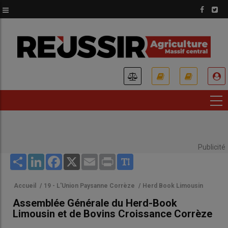
Aller
au
contenu
principal
USER
ACCOUNT
MENU
Publicité
Share
LinkedIn
Facebook
X
Email
Print
Accueil
/
19 - L'Union Paysanne Corrèze
/
Herd Book Limousin
Assemblée Générale du Herd-Book
Limousin et de Bovins Croissance Corrèze