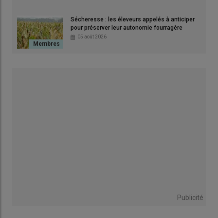
(femelles et mâles confondus) sont :
Sécheresse : les éleveurs appelés à anticiper
Corrèze (3 688)
pour préserver leur autonomie fourragère
Haute-Vienne (3 224)
05 août 2026
Midi-Pyrénées (2 546)
Creuse (2 224)
La
Corrèze
représente
17 % de l’activité nationale
et a mené
à bien le
pointage des génisses pleines
. La
Station Nationale
de Qualification de Lanaud
a joué un
rôle essentiel
, avec des
ventes record de veaux
, confirmant la
qualité génétique
des
animaux.
Tous unis pour une filière bovine
performante
Refonte de l’indexation
Publicité
IBOVAL