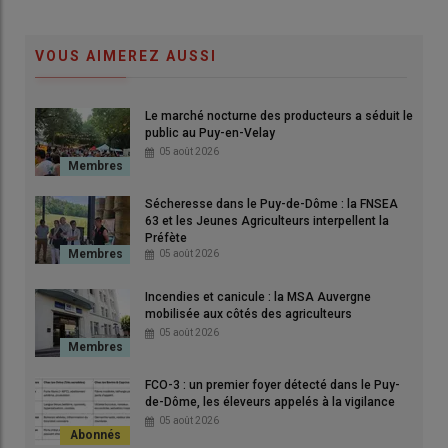
VOUS AIMEREZ AUSSI
Le marché nocturne des producteurs a séduit le
AG Bovins croissance
public au Puy-en-Velay
© UP19
05 août 2026
Défis et résultats
Sécheresse dans le Puy-de-Dôme : la FNSEA
63 et les Jeunes Agriculteurs interpellent la
Préfète
La campagne
2024-2025
a été marquée par une
stabilité
05 août 2026
remarquable
du nombre d’adhérents au
Herd-Book
Limousin
. Avec
1 318 cheptels inscrits
, la
Corrèze
se
Incendies et canicule : la MSA Auvergne
mobilisée aux côtés des agriculteurs
distingue avec
168 adhérents
, un chiffre en
légère
05 août 2026
hausse
malgré les
départs à la retraite
. Les
38 nouvelles
adhésions
témoignent de l’
attractivité croissante
de la
race
FCO-3 : un premier foyer détecté dans le Puy-
limousine
. Cependant, le bilan est
contrasté
, avec une
légère
de-Dôme, les éleveurs appelés à la vigilance
baisse
du nombre de
vaches certifiées
au niveau national.
05 août 2026
Les sections les plus actives en matière de
certification