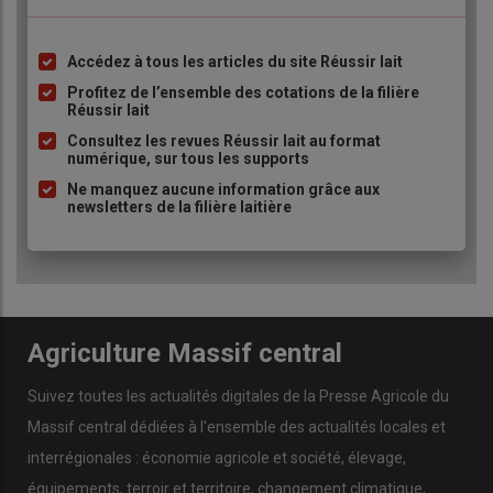
Perspectives 2026 :
Accédez à tous les articles du site Réussir lait
Liste
à
Profitez de l’ensemble des cotations de la filière
mobilisation et
Réussir lait
puce
événements majeurs
Consultez les revues Réussir lait au format
numérique, sur tous les supports
L’année
2026
s’annonce riche en
défis
, avec la préparation du
Ne manquez aucune information grâce aux
newsletters de la filière laitière
Festival de l’Élevage de Brive
et du
Concours National
Limousin à Cournon
. Les efforts se concentreront sur le
renforcement du suivi sanitaire
et l’
expérimentation de
Phéno3D
.
Agriculture Massif central
Une filière unie face aux
Suivez toutes les actualités digitales de la Presse Agricole du
défis
Massif central dédiées à l'ensemble des actualités locales et
Les Assemblées Générales du
Herd-Book Limousin
et de
interrégionales : économie agricole et société, élevage,
Bovin Croissance Corrèze
ont confirmé la
vitalité
d’une filière
équipements, terroir et territoire, changement climatique,