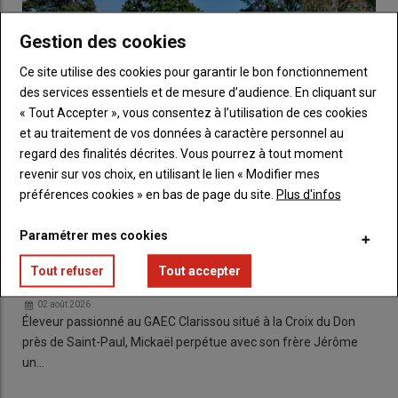
Gestion des cookies
Ce site utilise des cookies pour garantir le bon fonctionnement
des services essentiels et de mesure d’audience. En cliquant sur
« Tout Accepter », vous consentez à l’utilisation de ces cookies
et au traitement de vos données à caractère personnel au
regard des finalités décrites. Vous pourrez à tout moment
revenir sur vos choix, en utilisant le lien « Modifier mes
préférences cookies » en bas de page du site.
Plus d'infos
Paramétrer mes cookies
Portrait Mickaël Clarissou : l’éleveur limousin qui
Tout refuser
Tout accepter
sculpte l’avenir de son troupeau
02 août 2026
Éleveur passionné au GAEC Clarissou situé à la Croix du Don
près de Saint-Paul, Mickaël perpétue avec son frère Jérôme
un…