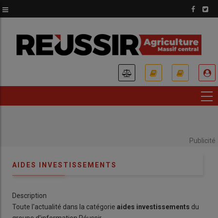
Aller
au
contenu
principal
USER
ACCOUNT
MENU
Publicité
AIDES INVESTISSEMENTS
Description
Toute l'actualité dans la catégorie
aides investissements
du