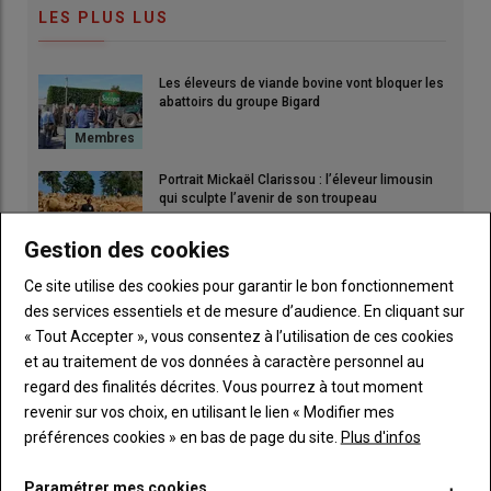
LES PLUS LUS
Les éleveurs de viande bovine vont bloquer les
abattoirs du groupe Bigard
Portrait Mickaël Clarissou : l’éleveur limousin
qui sculpte l’avenir de son troupeau
Gestion des cookies
La FDSEA et les JA ont convaincu le préfet de
Ce site utilise des cookies pour garantir le bon fonctionnement
l’intérêt des réserves d’eau collinaires
des services essentiels et de mesure d’audience. En cliquant sur
« Tout Accepter », vous consentez à l’utilisation de ces cookies
et au traitement de vos données à caractère personnel au
Installation : Théo Mialon, l'élevage charolais en
regard des finalités décrites. Vous pourrez à tout moment
héritage
revenir sur vos choix, en utilisant le lien « Modifier mes
préférences cookies » en bas de page du site.
Plus d'infos
Paramétrer mes cookies