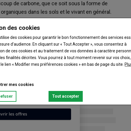
ucoup de carbone, que ce soit sous la forme de
ganiques dans les sols et le vivant en général.
ortant mais plutôt les liens énergétiques qui
on des cookies
re petits bras ! Ces liaisons sont, en fait, un
rer très rapidement par brûlage (cas du bois de
utilise des cookies pour garantir le bon fonctionnement des services ess
esure d’audience. En cliquant sur « Tout Accepter », vous consentez à
digestion pour entretenir notre métabolisme et
ation de ces cookies et au traitement de vos données à caractère person
es finalités décrites. Vous pourrez à tout moment revenir sur vos choix,
t le lien « Modifier mes préférences cookies » en bas de page du site.
Plu
trer mes cookies
refuser
Tout accepter