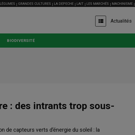
 LÉGUMES
GRANDES CULTURES
LA DEPECHE
LAIT
LES MARCHÉS
MACHINISME
USER
Actualités
ACCOUNT
MENU
BIODIVERSITÉ
re : des intrants trop sous-
on de capteurs verts d’énergie du soleil : la