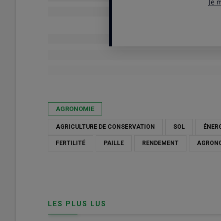
Publié le
lun 18/05/2026 - 09:00
- Par
Frédéric Thomas
AGRONOMIE
AGRICULTURE DE CONSERVATION
SOL
ÉNER
FERTILITÉ
PAILLE
RENDEMENT
AGRON
LES PLUS LUS