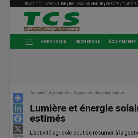
MENU
Aller
REUSSIR.FR
APICULTURE
BIO
BOVINS VIANDE
CHÈVRE
FRUITS &
FILIÈRE
au
contenu
principal
AGRONOMIE
RECHERCHE
ÉQUIPEMENT
Accueil
/
Agronomie
/
Agriculture de conservation
Share
Lumière et énergie solai
LinkedIn
estimés
Facebook
X
L’activité agricole peut se résumer à la gesti