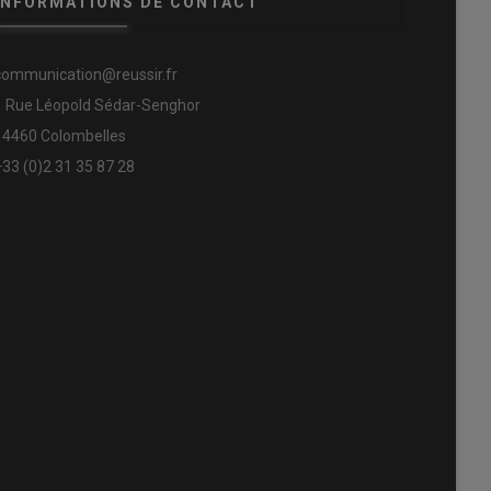
INFORMATIONS DE CONTACT
communication@reussir.fr
1 Rue Léopold Sédar-Senghor
14460 Colombelles
+33 (0)2 31 35 87 28