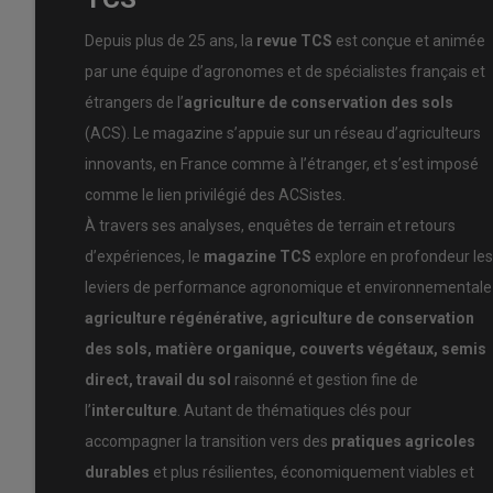
© F.Thomas
Depuis plus de 25 ans, la
revue TCS
est conçue et animée
Les couverts végétaux, c’est du recyclage de fertilité, d
par une équipe d’agronomes et de spécialistes français et
carbone et d’énergie. C’est en partie pour cette raison q
étrangers de l’
agriculture de conservation des sols
associations, une bonne densité, un temps de présence le 
(ACS). Le magazine s’appuie sur un réseau d’agriculteurs
système cultural en carbone sera d’autant plus important
innovants, en France comme à l’étranger, et s’est imposé
la pomme de terre, la betterave et l’ensemble des cultu
rotations très pailleuses (blé, orge, colza, maïs), déjà t
comme le lien privilégié des ACSistes.
d’utiliser les couverts végétaux pour enrichir le systèm
À travers ses analyses, enquêtes de terrain et retours
facilement disponible) afin d’améliorer et d’accélérer la
d’expériences, le
magazine TCS
explore en profondeur les
leviers de performance agronomique et environnementale 
L’effet rendement 2025
agriculture régénérative, agriculture de conservation
Beaucoup d’agriculteurs ont été surpris par les bons r
des sols, matière organique, couverts végétaux, semis
chaud, qui a hâté les récoltes. Cette météo a peut-être
direct, travail du sol
raisonné et gestion fine de
superficiels, mais nous avons eu de grandes périodes e
l’
interculture
. Autant de thématiques clés pour
propices à la production d’énergie solaire. Ces conditio
accompagner la transition vers des
pratiques agricoles
favorable. Il est donc logique que les plantes et les cult
durables
et plus résilientes, économiquement viables et
fabriquer plus de sucres, d’amidon et donc de rendement