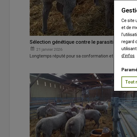
Gesti
Ce site 
et de m
l’utilis
regard d
Sélection génétique contre le parasitisme : le 
utilisan
21 janvier 2026
d'infos
Longtemps réputé pour sa conformation et sa croissanc
Paramé
Tout 