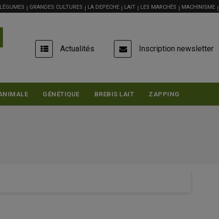
 LÉGUMES
GRANDES CULTURES
LA DEPECHE
LAIT
LES MARCHÉS
MACHINISME
USER
Actualités
Inscription newsletter
ACCOUNT
MENU
ANIMALE
GÉNÉTIQUE
BREBIS LAIT
ZAPPING