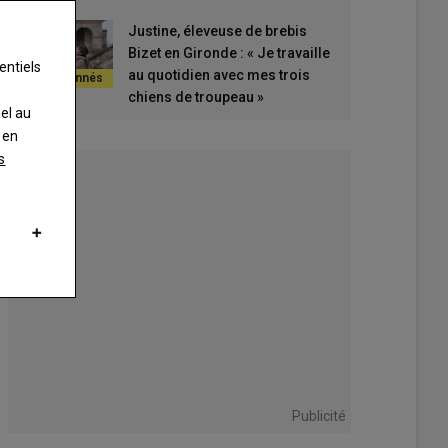
Justine, éleveuse de brebis
Bizet en Gironde : « Je travaille
entiels
au quotidien avec mes trois
chiens de troupeau »
nel au
 en
s
Publicité