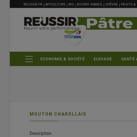
MENU
Aller
REUSSIR.FR
APICULTURE
BIO
BOVINS VIANDE
CHÈVRE
FRUITS &
FILIÈRE
au
contenu
principal
ECONOMIE & SOCIÉTÉ
ELEVAGE
SANTÉ 
MOUTON CHAROLLAIS
Description