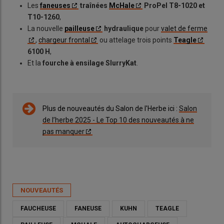
Les
faneuses
traînées
McHale
ProPel T8-1020 et
T10-1260
,
La nouvelle
pailleuse
hydraulique
pour
valet de ferme
,
chargeur frontal
ou attelage trois points
Teagle
6100 H
,
Et la
fourche à ensilage SlurryKat
.
Plus de nouveautés du Salon de l'Herbe ici :
Salon
de l’herbe 2025 - Le Top 10 des nouveautés à ne
pas manquer
NOUVEAUTÉS
FAUCHEUSE
FANEUSE
KUHN
TEAGLE