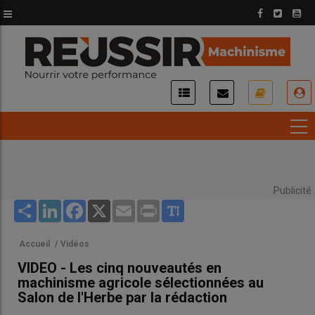
Aller
au
contenu
principal
USER
ACCOUNT
MENU
Publicité
Share
LinkedIn
Facebook
X
Email
Print
Accueil
/
Vidéos
VIDEO - Les cinq nouveautés en
machinisme agricole sélectionnées au
Salon de l'Herbe par la rédaction