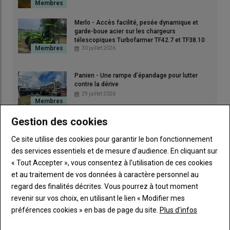
Merlo - Accès facilité, pesée dynamique et
garde-boue acier sur les chargeurs
télescopiques Turbofarmer TF42.7 et TF38.10
30 juillet 2026
Panien - Une rampe d’épandage pour lutter
contre la dérive
29 juillet 2026
Gestion des cookies
Ce site utilise des cookies pour garantir le bon fonctionnement
des services essentiels et de mesure d’audience. En cliquant sur
« Tout Accepter », vous consentez à l’utilisation de ces cookies
et au traitement de vos données à caractère personnel au
regard des finalités décrites. Vous pourrez à tout moment
revenir sur vos choix, en utilisant le lien « Modifier mes
préférences cookies » en bas de page du site.
Plus d'infos