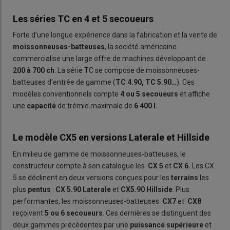
Les séries TC en 4 et 5 secoueurs
Forte d’une longue expérience dans la fabrication et la vente de
moissonneuses-batteuses
, la société américaine
commercialise une large offre de machines développant de
200 à 700 ch
. La série TC
se compose de moissonneuses-
batteuses d’entrée de gamme (
TC 4.9
0
, TC 5.90…
). Ces
modèles conventionnels compte
4 ou 5 secoueurs
et affiche
une
capacité
de trémie maximale de
6 400 l
.
Le modèle CX5 en versions Laterale et Hillside
En milieu de gamme de moissonneuses-batteuses, le
constructeur compte à son catalogue les
CX 5
et
CX
6.
Les CX
5 se déclinent en deux versions conçues pour les
terrains
les
plus
pentus
:
CX 5.90 Laterale
et
CX5.90 Hillside
. Plus
performantes, les moissonneuses-batteuses
CX7
et
CX8
reçoivent
5 ou 6 secoueurs
. Ces dernières se distinguent des
deux gammes précédentes par une
puissance supérieure
et