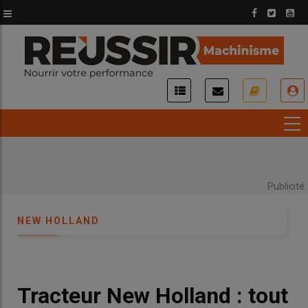
Aller
au
contenu
principal
USER
ACCOUNT
MENU
Publicité
NEW HOLLAND
Tracteur New Holland : tout