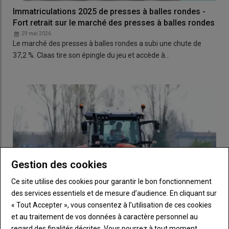
Immatriculations 2025 de presses à balles rondes -
Fort retrait sur le marché des presses à balles rondes
29 mai 2026
Le marché des presses à balles rondes a subi une chute de
37,2 %. Claas tire son épingle du jeu et accède à…
Gestion des cookies
Ce site utilise des cookies pour garantir le bon fonctionnement
des services essentiels et de mesure d’audience. En cliquant sur
« Tout Accepter », vous consentez à l’utilisation de ces cookies
et au traitement de vos données à caractère personnel au
regard des finalités décrites. Vous pourrez à tout moment