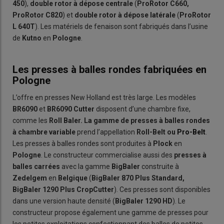
450
),
double rotor
à dépose centrale
(
ProRotor C660,
ProRotor C820
) et
double rotor à dépose latérale
(
ProRotor
L 640T
). Les matériels de fenaison sont fabriqués dans l’usine
de
Kutno
en
Pologne
.
Les presses à balles rondes fabriquées en
Pologne
L’offre en presses New Holland est très large. Les modèles
BR6090
et
BR6090 Cutter
disposent d’une chambre fixe,
comme les
Roll Baler. La gamme de presses à balles rondes
à chambre variable
prend l’appellation
Roll-Belt ou
Pro-Belt
.
Les presses à balles rondes sont produites à
Plock
en
Pologne
. Le constructeur commercialise aussi des
presses à
balles carrées
avec la gamme
BigBaler
construite à
Zedelgem
en
Belgique
(
BigBaler 870 Plus Standard,
BigBaler 1290 Plus CropCutter
). Ces presses sont disponibles
dans une version haute densité (
BigBaler 1290 HD
). Le
constructeur propose également une gamme de presses pour
les petites exploitations confectionnant des balles de petites