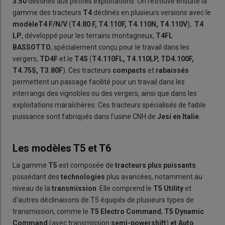
3.50
destinés aux petites exploitations. On retrouve ensuite la
gamme des tracteurs
T4
déclinés en plusieurs versions avec le
modèle
T4 F/N/V
(
T4.80 F, T4.110F, T4.110N, T4.110V
),
T4
LP
, développé pour les terrains montagneux,
T4FL
BASSOTTO
, spécialement conçu pour le travail dans les
vergers,
TD4F
et le
T4S
(
T4.110FL, T4.110LP, TD4.100F,
T4.75S, T3.80F
). Ces tracteurs
compacts
et
rabaissés
permettent un passage facilité pour un travail dans les
interrangs des vignobles ou des vergers, ainsi que dans les
exploitations maraîchères. Ces tracteurs spécialisés de faible
puissance sont fabriqués dans l’usine CNH de
Jesi
en Italie
.
Les modèles T5 et T6
La gamme
T5
est composée de
tracteurs plus
puissants
possédant des
technologies
plus avancées, notamment au
niveau de la
transmission
. Elle comprend le
T5 Utility
et
d’autres déclinaisons de T5 équipés de plusieurs types de
transmission, comme le
T5 Electro Comman
d
,
T5 Dynamic
Command
(avec transmission
semi-powershift
)
et Auto