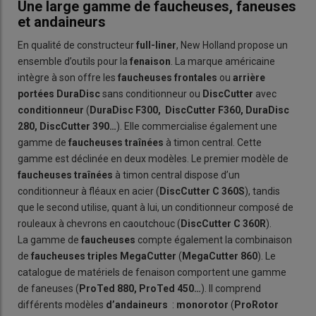
Une large gamme de faucheuses, faneuses
et andaineurs
En qualité de constructeur
full-liner
, New Holland propose un
ensemble d’outils pour la
fenaison
. La marque américaine
intègre à son offre les
faucheuses frontales
ou
arrière
portées DuraDisc
sans conditionneur ou
DiscCutter
avec
conditionneur
(
DuraDisc F300, DiscCutter F360, DuraDisc
280, DiscCutter 390…
). Elle commercialise également une
gamme de
faucheuses
traînées
à timon central. Cette
gamme est déclinée en deux modèles. Le premier modèle de
faucheuses
traînées
à timon central dispose d’un
conditionneur à fléaux en acier (
DiscCutter C 360S
), tandis
que le second utilise, quant à lui, un conditionneur composé de
rouleaux à chevrons en caoutchouc (
DiscCutter C 360R
).
La gamme de
faucheuses
compte également la combinaison
de
faucheuses triples MegaCutter
(
MegaCutter 860
). Le
catalogue de matériels de fenaison comportent une gamme
de faneuses (
ProTed 880, ProTed 450…
). Il comprend
différents modèles
d’andaineurs
:
monorotor
(
ProRotor