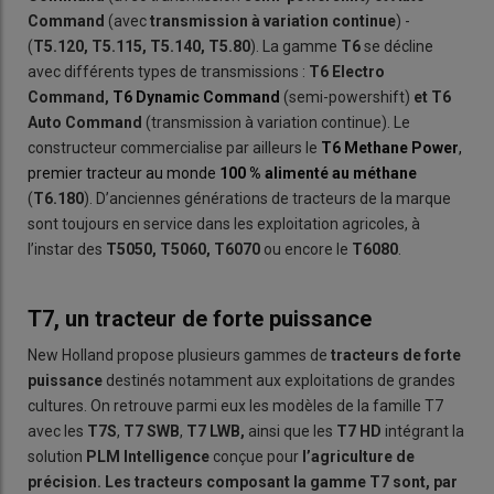
Command
(avec
transmission à variation continue
) -
(
T5.120, T5.115, T5.140, T5.80
).
La gamme
T6
se décline
avec différents types de transmissions :
T6 Electro
Command,
T6 Dynamic Command
(semi-powershift)
et T6
Auto
Command
(transmission à variation continue). Le
constructeur commercialise par ailleurs le
T6 Methane Power
,
premier tracteur au monde
100 % alimenté au méthane
(
T6.180
). D’anciennes générations de tracteurs de la marque
sont toujours en service dans les exploitation agricoles, à
l’instar des
T5050, T5060, T6070
ou encore le
T6080
.
T7, un tracteur de forte puissance
New Holland propose plusieurs gammes de
tracteurs de forte
puissance
destinés notamment aux exploitations de grandes
cultures. On retrouve parmi eux les modèles de la famille T7
avec les
T7S
,
T7 SWB
,
T7 LWB,
ainsi que les
T7 HD
intégrant la
solution
PLM
Intelligence
conçue pour
l’agriculture de
précision. Les tracteurs composant la gamme T7 sont, par