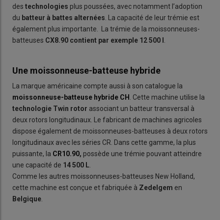
des
technologies
plus poussées, avec notamment l’adoption
du
batteur à
battes alternées
. La capacité de leur trémie est
également plus importante. La trémie de la moissonneuses-
batteuses
CX8.90 contient par exemple 12 500 l
.
Une moissonneuse-batteuse hybride
La marque américaine compte aussi à son catalogue la
moissonneuse-batteuse hybride
CH
. Cette machine utilise la
t
echnologie
Twin
rotor
associant un batteur transversal à
deux rotors longitudinaux. Le fabricant de machines agricoles
dispose également de moissonneuses-batteuses à deux rotors
longitudinaux avec les séries CR. Dans cette gamme, la plus
puissante, la
CR10.90
,
possède une trémie pouvant atteindre
une capacité de
14 500 L
.
Comme les autres moissonneuses-batteuses New Holland,
cette machine est conçue et fabriquée à
Zedelgem
en
Belgique
.