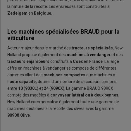
la nature de la récolte. Les ensileuses sont construites à
Zedelgem
en
Belgique
.
Les machines spécialisées BRAUD pour la
viticulture
Acteur majeur dans le marché des
tracteurs spécialisés
, New
Holland propose également des
machines à vendanger
et des
tracteurs enjambeurs
construits à
Coex
en
France
. La large
offre en machines à vendanger se compose de différentes
gammes allant des
machines compactes
aux machines à
haute capacité,
dotées d’un nombre de secoueurs compris
entre
10
(
9030
L
) et
24
(
9090X
). La gamme BRAUD 9090X
compte des modèles à
convoyeur latéral ou à deux bennes
.
New Holland commercialise également toute une gamme de
machines destinées à la récolte des olives avec la gamme
9090X Olive
.