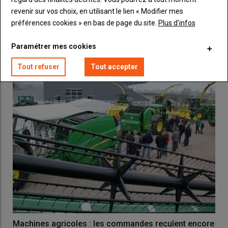
Same et Deutz-Fahr en tête des marques préférées
revenir sur vos choix, en utilisant le lien « Modifier mes
des concessionnaires français de tracteurs agricoles
préférences cookies » en bas de page du site.
Plus d'infos
09 juillet 2026
PORTAIL REUSSIR
L’enquête printanière ISC 2026, réalisée par le syndicat des
Paramétrer mes cookies
distributeurs de machines agricoles (Sedima),…
Tout refuser
Tout accepter
Machines agricoles : les commandes reculent encore