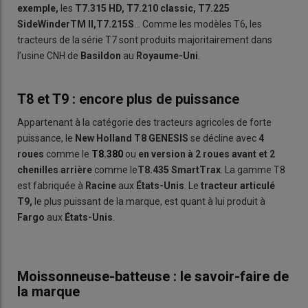
exemple,
les
T7.315 HD, T7.210 classic, T7.225
SideWinderTM II,T7.215S
... Comme les modèles T6, les
tracteurs de la série T7 sont produits majoritairement dans
l’usine CNH de
Basildon
au
Royaume-Uni
.
T8 et T9 : encore plus de puissance
Appartenant à la catégorie des tracteurs agricoles de forte
puissance, le
New Holland
T8 GENESIS
se décline avec
4
roues
comme le
T8.380
ou
en version à 2 roues avant et 2
chenilles arrière
comme le
T8.435 SmartTrax
. La gamme T8
est fabriquée à
Racine
aux
États-Unis
. Le
tracteur articulé
T9,
le plus puissant de la marque, est quant à lui produit à
Fargo
aux
États-Unis
.
Moissonneuse-batteuse : le savoir-faire de
la marque