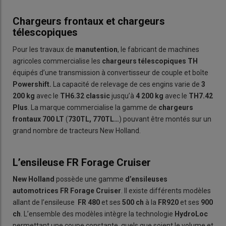
Chargeurs frontaux et chargeurs
télescopiques
Pour les travaux de
manutention
, le fabricant de machines
agricoles commercialise les
chargeurs télescopiques
TH
équipés d’une transmission à convertisseur de couple et boîte
Powershift.
La capacité de relevage de ces engins varie de
3
200 kg
avec le
TH6.32 classic
jusqu’à
4 200 kg
avec le
TH7.42
Plus
. La marque commercialise la gamme de
chargeurs
frontaux
700 L
T
(
730TL, 770TL…
) pouvant être montés sur un
grand nombre de tracteurs New Holland.
L’ensileuse FR Forage Cruiser
New Holland
possède une gamme
d’ensileuses
automotrices FR Forage Cruiser
. Il existe différents modèles
allant de l’ensileuse
FR 480
et ses
500 ch
à la
FR920
et ses
900
ch
. L’ensemble des modèles intègre la technologie
HydroLoc
permettant une coupe constante, quels que soient le volume et