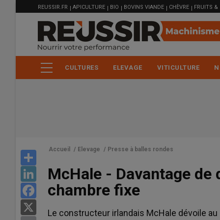
MENU
Aller
REUSSIR.FR
APICULTURE
BIO
BOVINS VIANDE
CHÈVRE
FRUITS &
FILIÈRE
au
contenu
principal
CULTURES
ELEVAGE
VITICULTURE
N
Accueil
/
Elevage
/
Presse à balles rondes
Share
McHale - Davantage de d
LinkedIn
chambre fixe
Facebook
X
Le constructeur irlandais McHale dévoile a