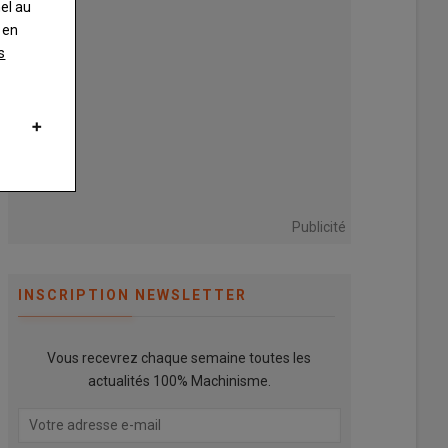
nel au
 en
s
Publicité
INSCRIPTION NEWSLETTER
Vous recevrez chaque semaine toutes les
actualités 100% Machinisme.