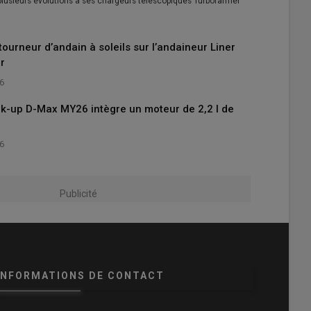
 plusieurs évolutions à ses chargeurs télescopiques Turbofarmer
tourneur d’andain à soleils sur l’andaineur Liner
r
26
ick-up D-Max MY26 intègre un moteur de 2,2 l de
26
Publicité
INFORMATIONS DE CONTACT