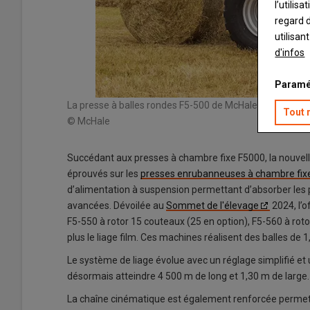
l’utilis
regard d
utilisan
d'infos
Paramé
La presse à balles rondes F5-500 de McHale hérite du p
Tout 
© McHale
Succédant aux presses à chambre fixe F5000, la nouv
éprouvés sur les
presses enrubanneuses à chambre fixe
d’alimentation à suspension permettant d’absorber les p
avancées. Dévoilée au
Sommet de l'élevage
2024, l’
F5-550 à rotor 15 couteaux (25 en option), F5-560 à roto
plus le liage film. Ces machines réalisent des balles de
Le système de liage évolue avec un réglage simplifié et 
désormais atteindre 4 500 m de long et 1,30 m de large.
La chaîne cinématique est également renforcée permetta