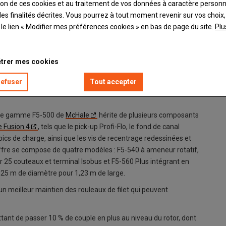
ation de ces cookies et au traitement de vos données à caractère person
es finalités décrites. Vous pourrez à tout moment revenir sur vos choix,
t le lien « Modifier mes préférences cookies » en bas de page du site.
Plu
trer mes cookies
ick-up des presses-enrubanneuses Fusion 4.
refuser
Tout accepter
elle gamme F5-500 de
McHale
hérite de plusieurs composants
 Fusion 4
, tels que le pick-up Profi-Flo, le fond de canal
ics de charge, ainsi que les vis de recentrage redessinées et
offre se compose de quatre modèles : F5-540 à ameneur rotatif,
r 25 couteaux et terminal Isobus et F5-560 Plus intégrant en
 1,25 m de diamètre pour 1,23 m de large.
un meilleur maintien des rouleaux de filet qui peuvent
nt de passer 10 % de couple en plus au niveau du rotor, dont