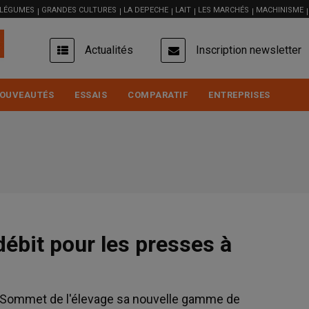
 LÉGUMES
GRANDES CULTURES
LA DEPECHE
LAIT
LES MARCHÉS
MACHINISME
USER
Actualités
Inscription newsletter
ACCOUNT
MENU
OUVEAUTÉS
ESSAIS
COMPARATIF
ENTREPRISES
ébit pour les presses à
u Sommet de l'élevage sa nouvelle gamme de