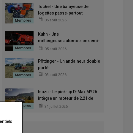
Tuchel - Une balayeuse de
logettes passe-partout
06 août 2026
Kuhn - Une
mélangeuse automotrice semi-
autonome avec l’Antea Intense
05 août 2026
2.CL
Pöttinger - Un andaineur double
porté
03 août 2026
Isuzu - Le pick-up D-Max MY26
intègre un moteur de 2,2 l de
cylindrée
31 juillet 2026
entiels