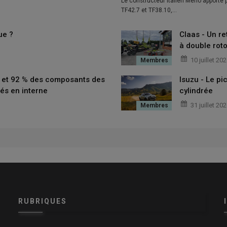
Le constructeur italien Merlo apporte
TF42.7 et TF38.10,…
ue ?
Claas - Un re
à double roto
10 juillet 20
t et 92 % des composants des
Isuzu - Le p
és en interne
cylindrée
31 juillet 20
RUBRIQUES