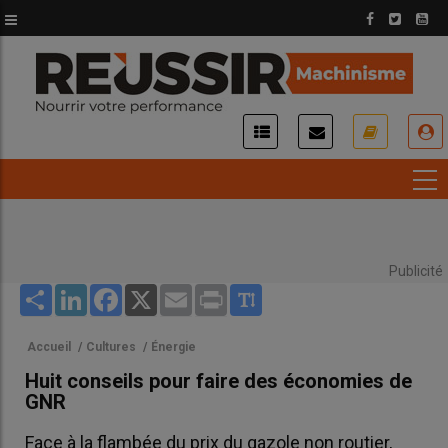
Aller
au
contenu
principal
USER
ACCOUNT
MENU
Publicité
Share
LinkedIn
Facebook
X
Email
Print
Accueil
/
Cultures
/
Énergie
Huit conseils pour faire des économies de
GNR
Face à la flambée du prix du gazole non routier,