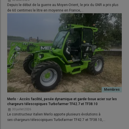
Depuis le début de la guerre au Moyen-Orient, le prix du GNR a pris plus
Lire aussi :
Le GNR remplacé par un gazole agricole
de 60 centimes le litre en moyenne en France,…
en 2023
Utiliser au maximum le guidage ou l'autoguidage par
GPS
, afin de limiter les recoupements dans la parcelle.
Faire respirer son tracteur.
L'entretien régulier, qui passe
par un
soufflage régulier du filtre à air et des radiateurs
,
évite les surconsommations.
Lire aussi :
Le prix du GNR flambe, mais que paient
vraiment les agriculteurs ?
Merlo - Accès facilité, pesée dynamique et garde-boue acier sur les
chargeurs télescopiques Turbofarmer TF42.7 et TF38.10
30 juillet 2026
Le constructeur italien Merlo apporte plusieurs évolutions à
ses chargeurs télescopiques Turbofarmer TF42.7 et TF38.10,…