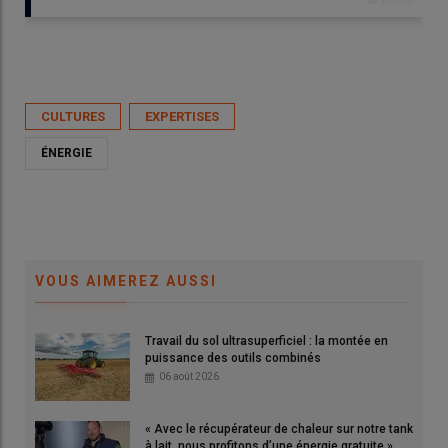
Publié le
mar 26/10/2021 - 17:37
- Par
Ludovic Vimond
CULTURES
EXPERTISES
ÉNERGIE
VOUS AIMEREZ AUSSI
Travail du sol ultrasuperficiel : la montée en
Huit leviers pour réaliser des économies de GNR.
puissance des outils combinés
© L. Vimond
06 août 2026
L'en
« Avec le récupérateur de chaleur sur notre tank
filt
à lait, nous profitons d’une énergie gratuite »