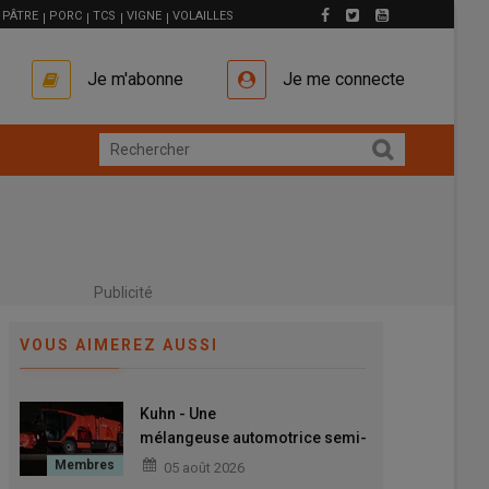
PÂTRE
PORC
TCS
VIGNE
VOLAILLES
Je m'abonne
Je me connecte
Publicité
VOUS AIMEREZ AUSSI
Kuhn - Une
mélangeuse automotrice semi-
autonome avec l’Antea Intense
05 août 2026
2.CL