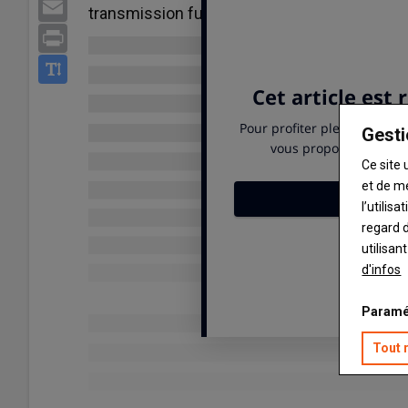
Email
transmission full powershift e19 et deux no
Print
Gesti
Ce site 
et de m
l’utilis
regard d
utilisan
d'infos
Paramé
Tout 