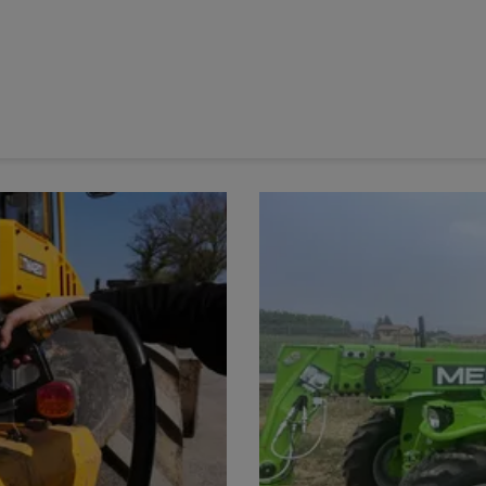
sion full powershift e19.
de la
série 6M
(
MY27
), à l’exception du 6M185 et du 6M240,
ion
full powershift
à 19 rapports avant et arrière, baptisée
 interne, se compose d’une architecture à
double embrayage
et
ges de rapports sans rupture de couple. Elle intègre aussi un
 capteur d’inclinaison qui ajuste en continu les changements de
lief du terrain. Ce dispositif autorise aussi une utilisation de la
ariation continue
.