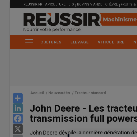
MENU
Aller
REUSSIR.FR
APICULTURE
BIO
BOVINS VIANDE
CHÈVRE
FRUITS &
FILIÈRE
au
contenu
principal
CULTURES
ELEVAGE
VITICULTURE
N
Accueil
/
Nouveautés
/
Tracteur standard
Share
John Deere - Les tracte
LinkedIn
transmission full powers
Facebook
X
John Deere dévoile la dernière génération de