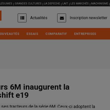
 LÉGUMES
GRANDES CULTURES
LA DEPECHE
LAIT
LES MARCHÉS
MACHINISME
USER
Actualités
Inscription newsletter
ACCOUNT
MENU
OUVEAUTÉS
ESSAIS
COMPARATIF
ENTREPRISES
urs 6M inaugurent la
hift e19
 ses tracteurs de la série 6M. Ceux-ci adoptent la