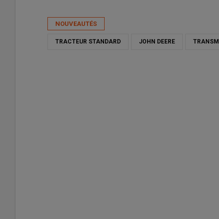
Publié le
lun 08/06/2026 - 12:16
- Par
Ulysse Dubroeucq
NOUVEAUTÉS
TRACTEUR STANDARD
JOHN DEERE
TRANSM