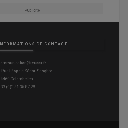
Publicité
INFORMATIONS DE CONTACT
communication@reussir.fr
1 Rue Léopold Sédar-Senghor
14460 Colombelles
+33 (0)2 31 35 87 28