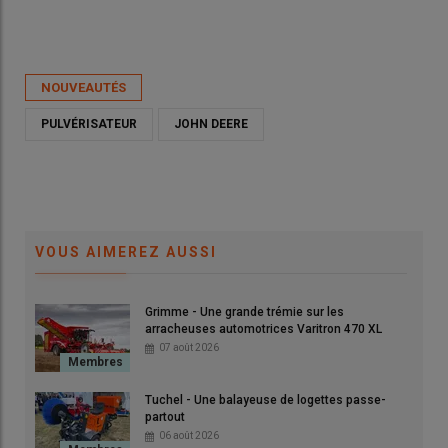
Publié le
mar 02/06/2026 - 14:22
- Par
Ludovic Vimond
NOUVEAUTÉS
PULVÉRISATEUR
JOHN DEERE
VOUS AIMEREZ AUSSI
Grimme - Une grande trémie sur les
arracheuses automotrices Varitron 470 XL
07 août 2026
John Deere lance un modèle de 6 000 litres de capacité dans
sa gamme de pulvérisateurs automoteurs 500 R
Tuchel - Une balayeuse de logettes passe-
© John Deere
partout
06 août 2026