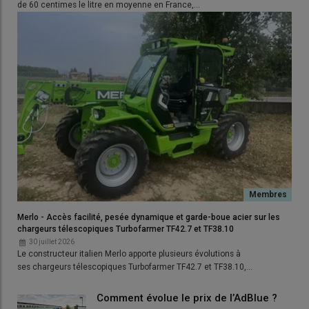
de 60 centimes le litre en moyenne en France,…
C’est d’autant plus utile que la vitesse maximale des 500 R
passe de 25 km/h à désormais
30 km/h
. John Deere intègre
également le contrôle individuel des buses INC Pro et le
système de porte-buses PWM ExactApply, permettant
également la pulvérisation à débits multiples (jusqu’à 15 débits
différents sur toute la largeur de la rampe) et la correction de
débit dans les virages.
Tous les modèles 2027 bénéficient du double circuit
PowrSpray, ainsi que du rinçage automatisé (AirRinse et
AutoDilute).
Lire aussi :
John Deere - Des pulvérisateurs
Merlo - Accès facilité, pesée dynamique et garde-boue acier sur les
automoteurs à cabine avancée
chargeurs télescopiques Turbofarmer TF42.7 et TF38.10
30 juillet 2026
Le constructeur italien Merlo apporte plusieurs évolutions à
ses chargeurs télescopiques Turbofarmer TF42.7 et TF38.10,…
Comment évolue le prix de l’AdBlue ?