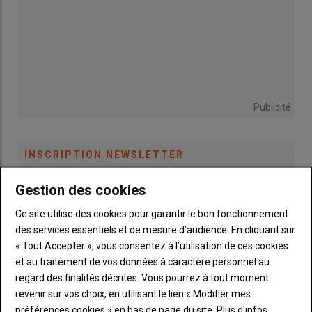
De conception modulaire, cette rampe en acier propose un
double ou un triple repliage (selon la largeur) et reste dans un
gabarit routier de 2,55 m seulement. Elle reçoit des
conduites
en inox et des porte-jets tous les 25 ou 50 cm
.
Publicité
INSCRIPTION NEWSLETTER
Gestion des cookies
Vous recevrez chaque semaine toutes les actualités 100%
Ce site utilise des cookies pour garantir le bon fonctionnement
Machinisme.
des services essentiels et de mesure d’audience. En cliquant sur
« Tout Accepter », vous consentez à l’utilisation de ces cookies
et au traitement de vos données à caractère personnel au
regard des finalités décrites. Vous pourrez à tout moment
Par ailleurs, John Deere lance un
nouveau système de
revenir sur vos choix, en utilisant le lien « Modifier mes
contrôle automatique de la hauteur de rampe de conception
préférences cookies » en bas de page du site.
Plus d'infos