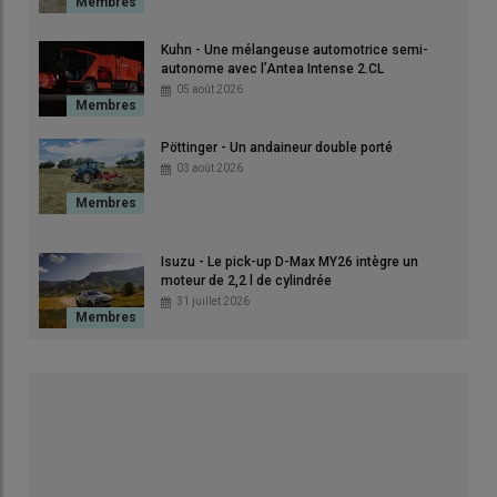
John Deere
enrichit vers le haut son offre en
pulvérisateurs
automoteurs
500 R
, avec le
560 R
. S'ajoutant aux
Kuhn - Une mélangeuse automotrice semi-
modèles 540 R et 550 R dévoilés l’année dernière, cet appareil
autonome avec l’Antea Intense 2.CL
embarque une
cuve de 6 000 litres
.
05 août 2026
En outre, les 500 R accèdent à une
nouvelle rampe déclinée
en largeurs de 30, 36 et 42 m
, pour la saison 2027, et même
Pöttinger - Un andaineur double porté
03 août 2026
48 m à terme.
Isuzu - Le pick-up D-Max MY26 intègre un
moteur de 2,2 l de cylindrée
31 juillet 2026