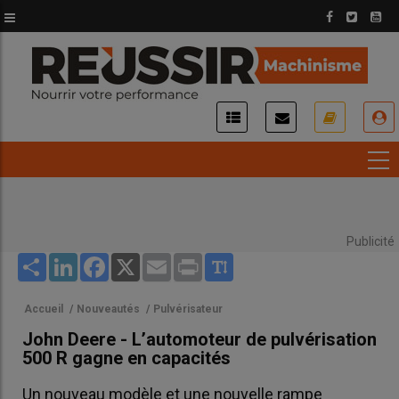
Aller
au
contenu
principal
USER
ACCOUNT
MENU
Publicité
Share
LinkedIn
Facebook
X
Email
Print
Accueil
/
Nouveautés
/
Pulvérisateur
John Deere - L’automoteur de pulvérisation
500 R gagne en capacités
Un nouveau modèle et une nouvelle rampe