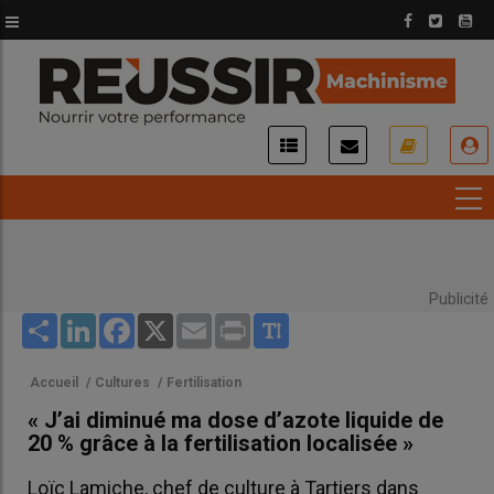
Aller
au
contenu
principal
USER
ACCOUNT
MENU
Publicité
Share
LinkedIn
Facebook
X
Email
Print
Accueil
/
Cultures
/
Fertilisation
« J’ai diminué ma dose d’azote liquide de
20 % grâce à la fertilisation localisée »
Loïc Lamiche, chef de culture à Tartiers dans