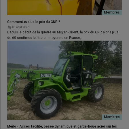
Comment évolue le prix du GNR ?
03 août 2026
Depuis le début de la guerre au Moyen-Orient, le prix du GNR a pris plus
de 60 centimes le litre en moyenne en France,…
Les tuyaux transportant l'azote liquide de la cuve frontale vers
le semoir passent sous le tracteur, afin d'éviter tout risque de
corrosion en cas de fuite. © Charles Poutrain
«
Le semoir monograine porté dispose d’une première poutre
accueillant les enfouisseurs à disques et d’une seconde
supportant les
éléments semeurs
, espacés de 40 cm.
Merlo - Accès facilité, pesée dynamique et garde-boue acier sur les