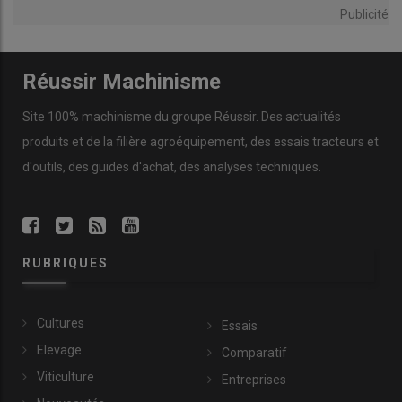
Publicité
Réussir Machinisme
Site 100% machinisme du groupe Réussir. Des actualités
produits et de la filière agroéquipement, des essais tracteurs et
d'outils, des guides d'achat, des analyses techniques.
RUBRIQUES
Pour la fertilisation en azote liquide des cultures de pommes
de terre, Loïc Lamiche fractionne la dose en trois apports : 2/5
en plein sur labour, 2/5 en localisé lors de la plantation via la
Cultures
Essais
cuve frontale autonome Arland et 1/5 sur végétation. © U.
Elevage
Dubroeucq
Comparatif
Viticulture
Entreprises
Le chef de culture valorise aussi la cuve frontale Arland avec la