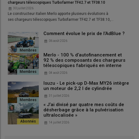
chargeurs télescopiques Turbofarmer TF42.7 et TF38.10
L’ensemble est lourd et affiche un grand porte-à-faux arrière. À
30 juillet 2026
cela, il faut aussi ajouter la cuve frontale.
» Cette dernière, une
Le constructeur italien Merlo apporte plusieurs évolutions à
fois chargée d’azote liquide, pèse environ trois tonnes.
ses chargeurs télescopiques Turbofarmer TF42.7 et TF38.10,…
«
J’utilise alors un
tracteur
John Deere
6M200
avec un
empattement long, dont le relevage est capable de supporter
Comment évolue le prix de l’AdBlue ?
jusqu’à 5 tonnes. Il faut également prendre en compte la
06 août 2026
variation du poids de la cuve frontale au cours de son utilisation.
À vide, comme elle ne pèse que 700 kg, ce n’est pas suffisant
Merlo - 100 % d’autofinancement et
92 % des composants des chargeurs
pour que le tracteur soit capable de lever le semoir sans se
télescopiques fabriqués en interne
cabrer. Je laisse alors environ 400 litres d’azote liquide dans la
04 août 2026
cuve, procurant une autonomie réelle de plutôt 1 500 litres pour
la fertilisation.
»
Isuzu - Le pick-up D-Max MY26 intègre
un moteur de 2,2 l de cylindrée
31 juillet 2026
37 euros d’azote économisés en pommes
« J’ai divisé par quatre mes coûts de
de terre
désherbage grâce à la pulvérisation
ultralocalisée »
14 juillet 2026