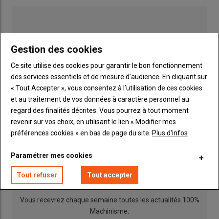
Gestion des cookies
Ce site utilise des cookies pour garantir le bon fonctionnement
des services essentiels et de mesure d’audience. En cliquant sur
« Tout Accepter », vous consentez à l’utilisation de ces cookies
et au traitement de vos données à caractère personnel au
regard des finalités décrites. Vous pourrez à tout moment
revenir sur vos choix, en utilisant le lien « Modifier mes
préférences cookies » en bas de page du site.
Plus d'infos
Publicité
Loïc Lamiche, chef de culture à la SCEA de La Joliette (Aisne),
a diminué le coût à l’hectare de l’azote liquide, grâce à la
Paramétrer mes cookies
fertilisation localisée sur ses cultures de betteraves et de
INSCRIPTION NEWSLETTER
pommes de terre. © U. Dubroeucq
Tout refuser
Tout accepter
L’exploitation dispose d’une
cuve frontale
Arland
de 1 900 l
Vous recevrez chaque semaine toutes les actualités 100%
contenant l’azote, associée à un
semoir
monograine
porté
Machinisme.
Monosem
Meca 4E de 18 rangs
(3 tronçons de 6 rangs)