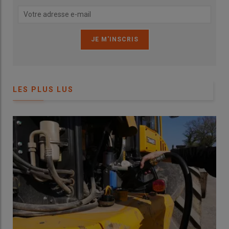
équipé du système de
fertilisation liquide
par
enfouisseurs à
disques
. L’
azote
, en
solution 39
, est déposé rang par rang en
amont de la semence à 5 cm sur le côté du sillon et à 4 cm de
profondeur. «
Injecter l’azote en localisé en même temps que le
semis de betteraves sucrières m’a permis de diminuer de 20 % la
dose apportée pour un même résultat final. Cette réduction me
fait aussi économiser jusqu’à 25 €/ha de fertilisant liquide. En
LES PLUS LUS
effet, avec un coût de l’azote à 365 € la tonne, en application en
plein, je dépensais 120 €/ha, contre 95 €/ha grâce au système
de fertilisation localisée.
»
Lire aussi :
« Un bon effet starter et de
l’autonomie avec la fertilisation liquide au
semis de maïs »
Un ensemble de semis long et lourd