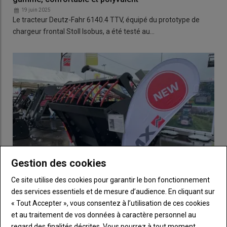
19 juin 2025
Le tracteur Deutz-Fahr 6140.4 TTV, équipé du prototype de
chargeur frontal Stoll Isobus, a été testé au…
Gestion des cookies
Ce site utilise des cookies pour garantir le bon fonctionnement
des services essentiels et de mesure d’audience. En cliquant sur
MX - Le godet désileur intègre un tapis de distribution
« Tout Accepter », vous consentez à l’utilisation de ces cookies
11 juin 2025
et au traitement de vos données à caractère personnel au
MX dévoile une nouvelle gamme GDT composée de trois
regard des finalités décrites. Vous pourrez à tout moment