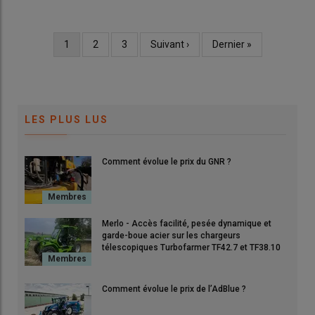
Page
1
Page
2
Page
3
Page
Suivant ›
Dernière
Dernier »
Pagination
courante
suivante
page
LES PLUS LUS
Comment évolue le prix du GNR ?
Merlo - Accès facilité, pesée dynamique et
garde-boue acier sur les chargeurs
télescopiques Turbofarmer TF42.7 et TF38.10
Comment évolue le prix de l’AdBlue ?