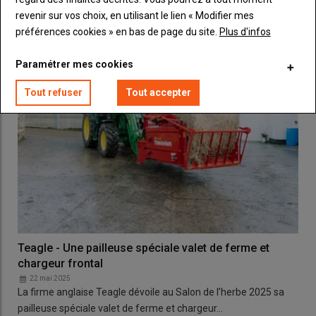
modèles de godets désileurs à tapis de distribution à…
revenir sur vos choix, en utilisant le lien « Modifier mes
préférences cookies » en bas de page du site.
Plus d'infos
Paramétrer mes cookies
Tout refuser
Tout accepter
Teagle - Une pailleuse spéciale valet de ferme et
chargeur frontal
22 mai 2025
La firme anglaise Teagle dévoile au Salon de l’herbe 2025 sa
pailleuse spéciale valet de ferme et chargeur…