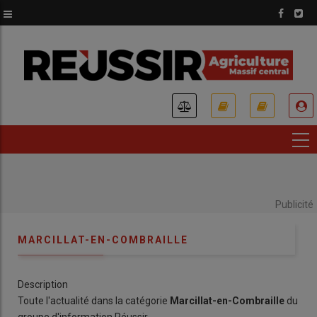
Aller
au
contenu
principal
USER
ACCOUNT
MENU
Publicité
MARCILLAT-EN-COMBRAILLE
Description
Toute l'actualité dans la catégorie
Marcillat-en-Combraille
du