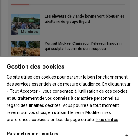
Les éleveurs de viande bovine vont bloquer les
abattoirs du groupe Bigard
Portrait Mickaël Clarissou : l’éleveur limousin
qui sculpte l’avenir de son troupeau
Gestion des cookies
La FDSEA et les JA ont convaincu le préfet de
Ce site utilise des cookies pour garantir le bon fonctionnement
l’intérêt des réserves d’eau collinaires
des services essentiels et de mesure d’audience. En cliquant sur
« Tout Accepter », vous consentez à l’utilisation de ces cookies
et au traitement de vos données à caractère personnel au
Installation : Théo Mialon, l'élevage charolais en
héritage
regard des finalités décrites. Vous pourrez à tout moment
revenir sur vos choix, en utilisant le lien « Modifier mes
préférences cookies » en bas de page du site.
Plus d'infos
Paramétrer mes cookies