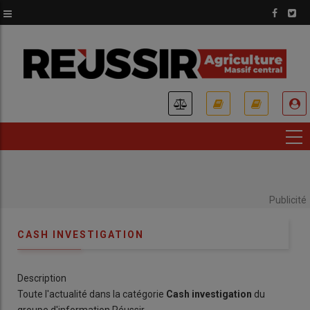
Aller
au
contenu
principal
USER
ACCOUNT
MENU
Publicité
CASH INVESTIGATION
Description
Toute l'actualité dans la catégorie
Cash investigation
du