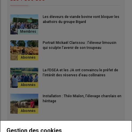
Les éleveurs de viande bovine vont bloquer les
abattoirs du groupe Bigard
Portrait Mickaël Clarissou : l’éleveur limousin
qui sculpte l’avenir de son troupeau
La FDSEA et les JA ont convaincu le préfet de
l’intérêt des réserves d’eau collinaires
Installation : Théo Mialon, l'élevage charolais en
héritage
Gestion des cookies