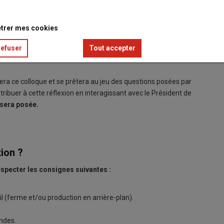
illiard d'euros pour la souveraineté agroalimentaire
trer mes cookies
refuser
Tout accepter
nséquences désastreuses engendrées, le sujet de la souveraineté
a ce colloque et se prêtera au jeu des questions posées par
tribuer à cette réflexion en interagissant avec le Président de
i sera posée.
ion ?
specter les consignes suivantes :
l (ferme et/ou production en arrière-plan).
ndes.