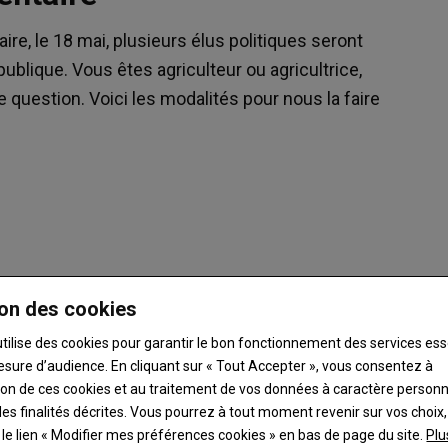
ire, le 18 mai, plusieurs élus politiques seront
publique. Vous êtes agriculteur ou agricultrice,
 question. Voici les modalités pour nous la faire
on des cookies
uront la parole.
neté alimentaire organisé par le Conseil de l’Agriculture
utilise des cookies pour garantir le bon fonctionnement des services ess
NSEA, JA, MSA, CNMCCA, la Coopération agricole, Fédération
esure d’audience. En cliquant sur « Tout Accepter », vous consentez à
ation de ces cookies et au traitement de vos données à caractère person
es finalités décrites. Vous pourrez à tout moment revenir sur vos choix,
t le lien « Modifier mes préférences cookies » en bas de page du site.
Plu