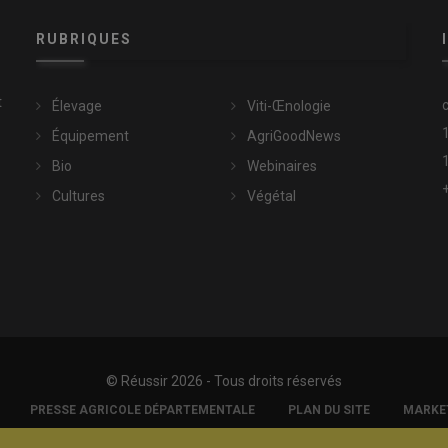
RUBRIQUES
t
Élevage
Viti-Œnologie
Équipement
AgriGoodNews
Bio
Webinaires
Cultures
Végétal
© Réussir 2026 - Tous droits réservés
PRESSE AGRICOLE DÉPARTEMENTALE
PLAN DU SITE
MARKET
 CONFIDENTIALITÉ
CGV
STATUT
MODIFIER MES PRÉFÉRENCE