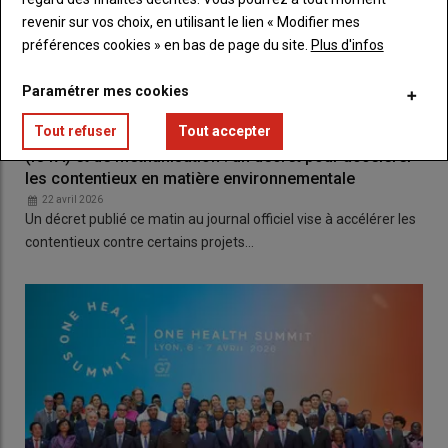
revenir sur vos choix, en utilisant le lien « Modifier mes
préférences cookies » en bas de page du site.
Plus d'infos
Paramétrer mes cookies
Tout refuser
Tout accepter
Projets de bâtiments d’élevage (ICPE), d’irrigation
(IOTA) et de méthanisation : un décret pour accélérer
les contentieux en matière environnementale
22 avril 2026
Un décret publié ce matin au journal officiel vise à accélérer les
contentieux contre certains projets…