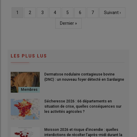
Page
1
Page
2
Page
3
Page
4
Page
5
Page
6
Page
7
Page
Suivant ›
Pagination
courante
suivante
Dernière
Dernier »
page
LES PLUS LUS
Dermatose nodulaire contagieuse bovine
(DNC) : un nouveau foyer détecté en Sardaigne
Sécheresse 2026 : 66 départements en
situation de crise, quelles conséquences sur
les activités agricoles ?
Moisson 2026 et risque d’incendie : quelles
interdictions de récolter l’après-midi durant la