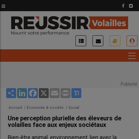
Aller
au
contenu
principal
USER
ACCOUNT
MENU
Publicité
Share
LinkedIn
Facebook
X
Email
Print
Accueil
/
Économie & société
/
Social
Une perception plurielle des éleveurs de
volailles face aux enjeux sociétaux
Bien-être animal, environnement, lien avec la