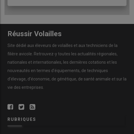
À retenir
– Les attentes sociétales peuvent devenir des leviers au
Réussir Volailles
changement, si elles sont traduites concrètement en
trajectoires d’évolution des pratiques
Site dédié aux éleveurs de volailles et aux techniciens de la
– Les éleveurs attendent des repères clairs, adaptés à
filière avicole. Retrouvez-y toutes les actualités régionales,
leurs systèmes
nationales et internationales, les dernières cotations et les
– La reconnaissance des efforts et progrès réalisés
nouveautés en termes d’équipements, de techniques
favorise l’envie d’aller plus loin
d’élevage, d’économie, de génétique, de santé animale et sur la
vie des entreprises.
Chiffres clés
– 96 %
des éleveurs jugent le bien-être animal
satisfaisant ou très satisfaisant en élevage
RUBRIQUES
– 60 %
constatent un décalage entre les attentes
sociétales et les achats des consommateurs