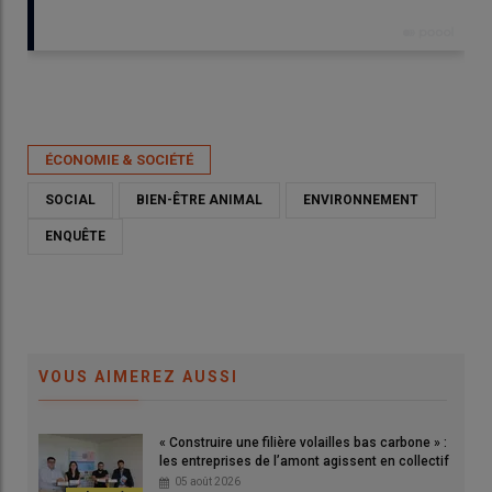
Publié le
mer 06/05/2026 - 17:30
- Par
Itavi
ÉCONOMIE & SOCIÉTÉ
SOCIAL
BIEN-ÊTRE ANIMAL
ENVIRONNEMENT
ENQUÊTE
VOUS AIMEREZ AUSSI
« Construire une filière volailles bas carbone » :
les entreprises de l’amont agissent en collectif
Le bien-être animal et l’environnement sont rarement cités
05 août 2026