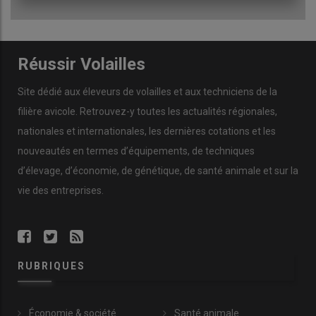
À retenir
Réussir Volailles
– Les attentes sociétales peuvent devenir des leviers au
changement, si elles sont traduites concrètement en
Site dédié aux éleveurs de volailles et aux techniciens de la
trajectoires d’évolution des pratiques
filière avicole. Retrouvez-y toutes les actualités régionales,
– Les éleveurs attendent des repères clairs, adaptés à
nationales et internationales, les dernières cotations et les
leurs systèmes
nouveautés en termes d’équipements, de techniques
– La reconnaissance des efforts et progrès réalisés
d’élevage, d’économie, de génétique, de santé animale et sur la
favorise l’envie d’aller plus loin
vie des entreprises.
Chiffres clés
– 96 %
des éleveurs jugent le bien-être animal
RUBRIQUES
satisfaisant ou très satisfaisant en élevage
– 60 %
constatent un décalage entre les attentes
sociétales et les achats des consommateurs
Économie & société
Santé animale