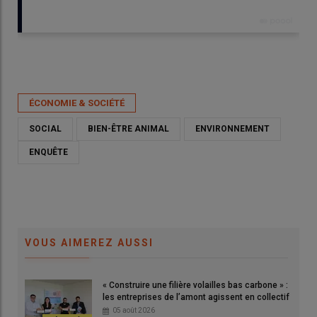
Publié le
mer 06/05/2026 - 17:30
- Par
Itavi
ÉCONOMIE & SOCIÉTÉ
SOCIAL
BIEN-ÊTRE ANIMAL
ENVIRONNEMENT
ENQUÊTE
VOUS AIMEREZ AUSSI
« Construire une filière volailles bas carbone » :
les entreprises de l’amont agissent en collectif
Le bien-être animal et l’environnement sont rarement cités
05 août 2026