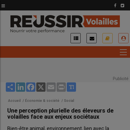
Aller
au
contenu
principal
USER
ACCOUNT
MENU
Publicité
Share
LinkedIn
Facebook
X
Email
Print
Accueil
/
Économie & société
/
Social
Une perception plurielle des éleveurs de
volailles face aux enjeux sociétaux
Bien-être animal, environnement, lien avec la