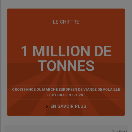
général est marqué par l’inquiétude et parfois le pessimisme,
les éleveurs ne sont pas figés. Beaucoup adaptent déjà leurs
pratiques, prioritairement pour améliorer leurs conditions de
LE CHIFFRE
travail, sécuriser leur production ou répondre à des débouchés
identifiés. Les attentes sociétales jouent un rôle dans leurs
évolutions, mais rarement comme déclencheur unique : elles
1 MILLION DE
s’inscrivent dans un ensemble de contraintes et d’arbitrages
très concrets.
TONNES
Elsa Delanoue, sociologue – Itavi
CROISSANCE DU MARCHÉ EUROPÉEN DE VIANDE DE VOLAILLE
ET D’ŒUFS ENTRE 20…
EN SAVOIR PLUS