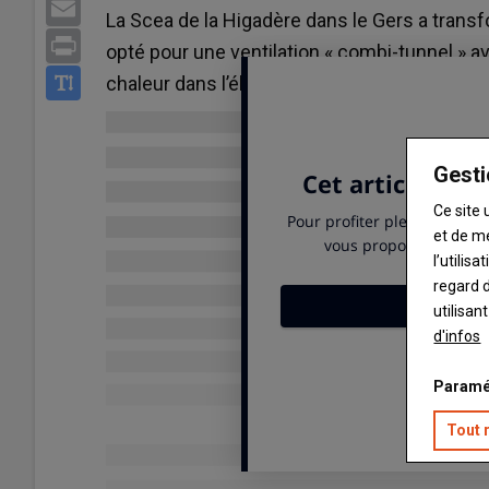
Email
La Scea de la Higadère dans le Gers a trans
Print
opté pour une ventilation « combi-tunnel » a
chaleur dans l’élevage des poules pondeuse
Gesti
Ce site 
et de m
l’utilis
regard d
utilisan
d'infos
Paramé
Tout 