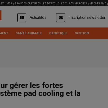
 LÉGUMES
GRANDES CULTURES
LA DEPECHE
LAIT
LES MARCHÉS
MACHINISME
USER
Actualités
Inscription newsletter
ACCOUNT
MENU
MENT
SANTÉ ANIMALE
GÉNÉTIQUE
GESTION
r gérer les fortes
système pad cooling et la