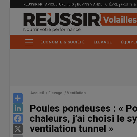
MENU
Aller
REUSSIR.FR
APICULTURE
BIO
BOVINS VIANDE
CHÈVRE
FRUITS &
FILIÈRE
au
contenu
principal
ÉCONOMIE & SOCIÉTÉ
ÉLEVAGE
ÉQUIPE
Accueil
/
Élevage
/
Ventilation
Share
Poules pondeuses : « Pou
LinkedIn
chaleurs, j’ai choisi le 
Facebook
ventilation tunnel »
X