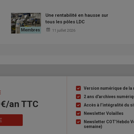
s, notamment les jours où l’humidité dépasse 80 % dans le Gers.
Une rentabilité en hausse sur
salles d’élevage, sur trois niveaux, gérés indépendamment,
tous les pôles LDC
transversale avec brume.
« La température extérieure peut
11 juillet 2026
 l’été. Gérer trois salles est assez complexe, encore plus lorsque
 panique »
, indique l’éleveur. C’est pourquoi en 2025, un premier
 » de Skov
couplée en pignon avec un système de
panneaux
le premier bâtiment de ce type en fonctionnement en France de
Version numérique de la 
Liste
E
à
2 ans d'archives numéri
0€/an​ TTC
puce
Accès à l’intégralité du si
Newsletter Volailles
E
Newsletter COT’Hebdo Vol
semaine)