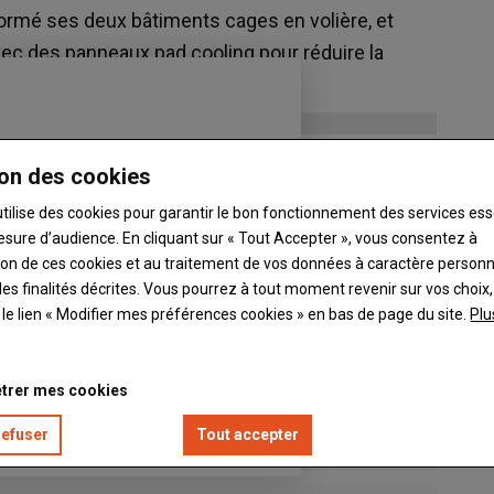
formé ses deux bâtiments cages en volière, et
vec des panneaux pad cooling pour réduire la
s.
on des cookies
utilise des cookies pour garantir le bon fonctionnement des services ess
esure d’audience. En cliquant sur « Tout Accepter », vous consentez à
ation de ces cookies et au traitement de vos données à caractère person
es finalités décrites. Vous pourrez à tout moment revenir sur vos choix,
t le lien « Modifier mes préférences cookies » en bas de page du site.
Plu
trer mes cookies
refuser
Tout accepter