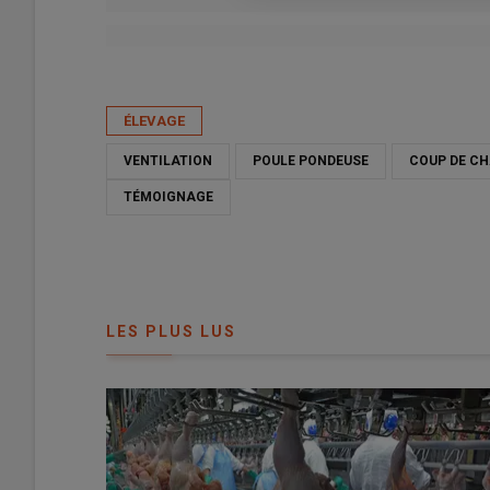
Publié le
mer 10/06/2026 - 08:30
- Par
Emmanuelle Le Cor
ÉLEVAGE
VENTILATION
POULE PONDEUSE
COUP DE C
TÉMOIGNAGE
LES PLUS LUS