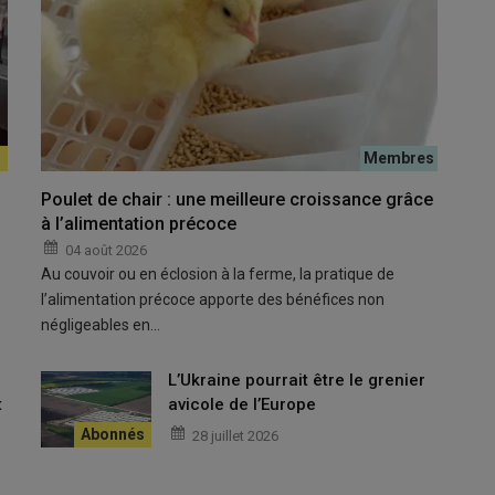
rédéric Vernert (deuxième à gauche), entourés de Franck Martin
© Sourc
Poulet de chair : une meilleure croissance grâce
à l’alimentation précoce
04 août 2026
Au couvoir ou en éclosion à la ferme, la pratique de
brume. En Espagne ou en Italie, ils sont déjà équipés de
l’alimentation précoce apporte des bénéfices non
ssocié de la Scea de la Higadère à Brugnens dans le Gers, qui a
négligeables en…
pondeuses de volières, mais aussi d’un système pad cooling et
L’Ukraine pourrait être le grenier
t
avicole de l’Europe
28 juillet 2026
lus tranquille avec les panneaux pad cooling installés dans