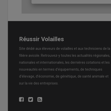
Le concept de ventilation Skov combine deux systèmes d
et une ventilation tunnel
dont les transitions sont auto
fonctionne durant sept mois de l’année et bascule en ve
Réussir Volailles
plus chaud de l’été 2025, à 41,8 °C en extérieur, le boît
28,3 °C dans le bâtiment et un ressenti pour les animaux
Site dédié aux éleveurs de volailles et aux techniciens de la
confort évident pour les poules pondeuses et les salariés
filière avicole. Retrouvez-y toutes les actualités régionales,
poulailler a lui aussi été rénové entre septembre 2025 et
nationales et internationales, les dernières cotations et les
nouveautés en termes d’équipements, de techniques
d’élevage, d’économie, de génétique, de santé animale et
sur la vie des entreprises.