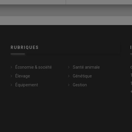
e ventilation en un :
une ventilation bilatérale (transversale)
matisées. Avec ce système, la ventilation transversale
ntilation tunnel pendant cinq mois entre mai et octobre. Au
RUBRIQUES
ier BlueControl a enregistré une température intérieure de
 de 25,4 °C (soit 16 °C d’abattement). Cela se traduit par un
 de l’élevage. C’est pourquoi, dans la foulée, le second
Économie & société
Santé animale
 avril 2026 quasiment à l’identique.
Élevage
Génétique
Équipement
Gestion