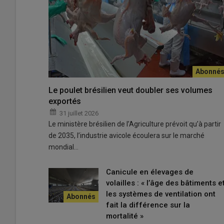
L’éleveur Loïc Thomas (à droite) et le chef d’élevage F
Le poulet brésilien veut doubler ses volumes
de la Siac (installateur) et de Benoît Pineau de Skov.
exportés
© E. Le Corre
31 juillet 2026
Le ministère brésilien de l’Agriculture prévoit qu’à partir
« Nous sommes de plus en plus limités avec l’usage de la 
de 2035, l’industrie avicole écoulera sur le marché
panneaux pad cooling »
, partage Loïc Thomas, éleveur a
mondial…
choisi d’équiper ses deux bâtiments de 100 000 poules 
d’une ventilation latérale ou tunnel selon la saison.
Canicule en élevages de
volailles : « l’âge des bâtiments e
les systèmes de ventilation ont
lire aussi : Coup de chaleur « J’ai l’esprit p
fait la différence sur la
mes bâtiments de poulets »
mortalité »