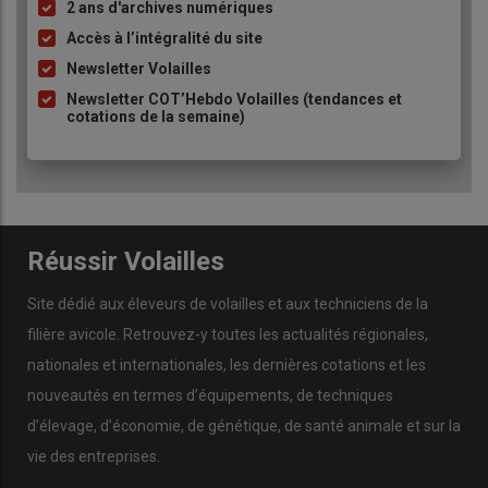
à
2 ans d'archives numériques
1,350-1,400 kg. Et en poule blanche, la stimulation ne se
puce
Accès à l’intégralité du site
fait plus en poussinière, mais sur l’élevage de
Newsletter Volailles
pondeuses, à 1,150-1,200 kg.
Newsletter COT’Hebdo Volailles (tendances et
cotations de la semaine)
Simon Ripaud, responsable activité poules
pondeuses à Volineo
Réussir Volailles
Site dédié aux éleveurs de volailles et aux techniciens de la
filière avicole. Retrouvez-y toutes les actualités régionales,
nationales et internationales, les dernières cotations et les
nouveautés en termes d’équipements, de techniques
d’élevage, d’économie, de génétique, de santé animale et sur la
vie des entreprises.