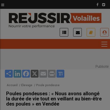
Aller
au
contenu
principal
USER
ACCOUNT
MENU
Publicité
Share
LinkedIn
Facebook
X
Email
Print
Accueil
/
Élevage
/
Poule pondeuse
Poules pondeuses : « Nous avons allongé
la durée de vie tout en veillant au bien-être
des poules » en Vendée