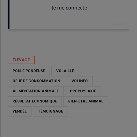
Publié le
ven 24/04/2026 - 08:30
- Par
Véronique Bargain
ÉLEVAGE
POULE PONDEUSE
VOLAILLE
OEUF DE CONSOMMATION
VOLINÉO
ALIMENTATION ANIMALE
PROPHYLAXIE
RÉSULTAT ÉCONOMIQUE
BIEN-ÊTRE ANIMAL
VENDÉE
TÉMOIGNAGE