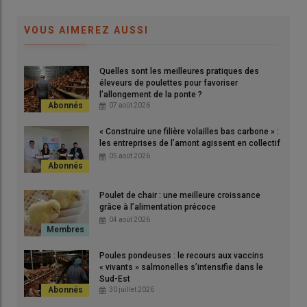
Christophe (à gauche) et Joël Bideau veillent à tous les
paramètres pour que les poules se portent bien le plus
VOUS AIMEREZ AUSSI
longtemps possible.
© V. Bargain
Quelles sont les meilleures pratiques des
éleveurs de poulettes pour favoriser
«
Nous élevons actuellement notre quatrième lot de poules
l’allongement de la ponte ?
07 août 2026
pondeuses blanches,
expliquent les frères Christophe et Joël
Bidaud, éleveurs Volineo à Saint-Laurent-sur-Sèvre, en
« Construire une filière volailles bas carbone » :
Vendée
. Notre premier lot a été réformé à 85 semaines, le
les entreprises de l’amont agissent en collectif
05 août 2026
dernier lot à 98 semaines. Et l’objectif pour le lot actuel est
d’atteindre également 98 semaines.
»
Poulet de chair : une meilleure croissance
grâce à l’alimentation précoce
lire aussi :
« La durée de ponte de mes poules
04 août 2026
pondeuses progresse d’une semaine chaque
année »
Poules pondeuses : le recours aux vaccins
« vivants » salmonelles s’intensifie dans le
Sud-Est
30 juillet 2026
Installés sur l’exploitation familiale en 2020, après vingt ans