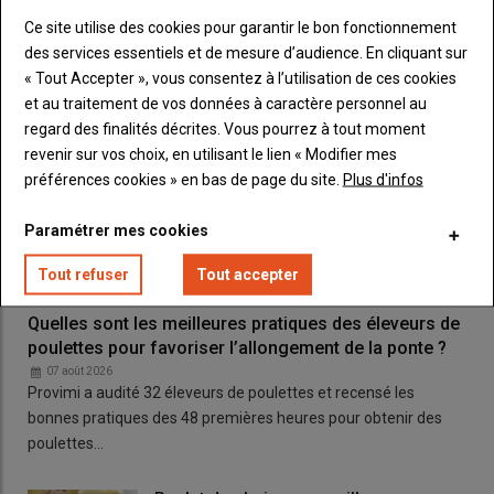
de luzerne quand il y a du picage.
« Il y en a toujours eu très peu.
Ce site utilise des cookies pour garantir le bon fonctionnement
Nous n’en apportons donc pas systématiquement, pour garder
des services essentiels et de mesure d’audience. En cliquant sur
une solution en cas de problème. »
Enfin l’eau de boisson, qui
« Tout Accepter », vous consentez à l’utilisation de ces cookies
vient du réseau, est acidifiée et désinfectée.
et au traitement de vos données à caractère personnel au
regard des finalités décrites. Vous pourrez à tout moment
revenir sur vos choix, en utilisant le lien « Modifier mes
préférences cookies » en bas de page du site.
Plus d'infos
Paramétrer mes cookies
Tout refuser
Tout accepter
Quelles sont les meilleures pratiques des éleveurs de
poulettes pour favoriser l’allongement de la ponte ?
07 août 2026
Provimi a audité 32 éleveurs de poulettes et recensé les
bonnes pratiques des 48 premières heures pour obtenir des
poulettes…
Prophylaxie renforcée