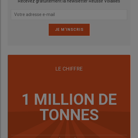
Recevez gratuitement la newsletter Réussir Volailles
Bons résultats techniques et économiques
LE CHIFFRE
Pour l’instant, l’allongement de la durée de vie des poules se
passe bien. «
Sur ce quatrième lot, le taux de ponte à 56
semaines est de 97 %, alors que la norme à ce stade est de 92-
1 MILLION DE
93 %. Le poids d’œuf, de 64 g, est également dans la norme.
»
Les éleveurs ne déplorent pas non plus plus de ponte au sol,
TONNES
avec seulement 40 à 50 œufs par jour au sol pour 30 000
poules. Au final, Christophe et Joël Bideau estiment donc que
l’allongement de la durée de vie des poules est rentable. Selon
Volineo, en passant de 86 à 98 semaines, l’amélioration de la