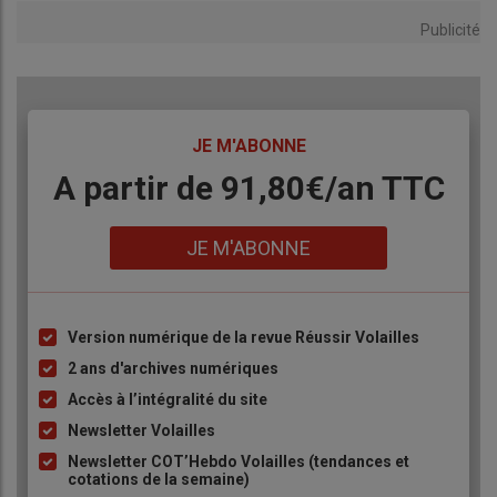
Publicité
TITRE
JE M'ABONNE
Body
A partir de 91,80€/an​ TTC
Lien
JE M'ABONNE
La contamination par Campylobacter en abattoir
fluctue selon les étapes. © P. Le Douarin
Version numérique de la revue Réussir Volailles
Liste
à
2 ans d'archives numériques
(1) Contraction par la méthode d’électro-narcose avec sortie de
la fiente (C. Facon
)
puce
Accès à l’intégralité du site
Newsletter Volailles
Reconnaître à l’autopsie une
Newsletter COT’Hebdo Volailles (tendances et
cotations de la semaine)
bonne mise à jeun