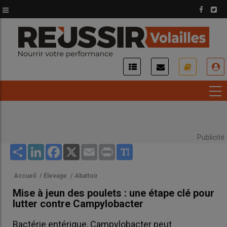
Aller
au
contenu
principal
USER
ACCOUNT
MENU
Publicité
Share
LinkedIn
Facebook
X
Email
Print
Accueil
/
Élevage
/
Abattoir
Mise à jeun des poulets : une étape clé pour
lutter contre Campylobacter
Bactérie entérique, Campylobacter peut