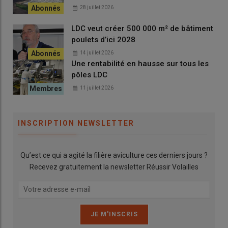
28 juillet 2026
LDC veut créer 500 000 m² de bâtiment
L’importance d’un transport
poulets d’ici 2028
maîtrisé
14 juillet 2026
Une rentabilité en hausse sur tous les
pôles LDC
Pendant l’étape du transport, les facteurs favorisant
11 juillet 2026
Campylobacter englobent la mise à jeun trop courte ou
trop longue, le stress et le desserrage. À l’inverse, le
nettoyage et la désinfection des caisses de transport, le
INSCRIPTION NEWSLETTER
contrôle bactériologique réduisent la pression. La
biosécurité du ramassage, opérateurs et machines,
participe à sa diminution.
« Pour le ramassage manuel ou
Qu’est ce qui a agité la filière aviculture ces derniers jours ?
mécanique, la difficulté est le nettoyage entre les lots et
Recevez gratuitement la newsletter Réussir Volailles
lors des desserrages »
, reconnaît Charles Facon.
« Ce sont
des grands standards de biosécurité mais qui sont
toujours en vigueur. »