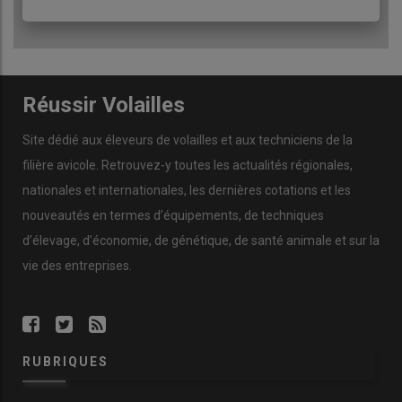
1-Lorsque la mise à jeun est satisfaisante, les jabots, les
gésiers sont vides et l’intestin est dit « en ruban », sans
aliment à l’intérieur (colonne 2 : satisfaisant).
Réussir Volailles
2-Avec une mise à jeun trop courte, l’aliment est présent
dans le jabot, le gésier et l’intestin (colonne 1 :
Site dédié aux éleveurs de volailles et aux techniciens de la
insuffisant).
filière avicole. Retrouvez-y toutes les actualités régionales,
3-Une mise à jeun trop longue induit un reflux biliaire
nationales et internationales, les dernières cotations et les
dans le gésier et l’intestin (couleur verte), avec possibilité
de reconsommation sur certaines souches (colonne 3 :
nouveautés en termes d’équipements, de techniques
excès).
d’élevage, d’économie, de génétique, de santé animale et sur la
vie des entreprises.
RUBRIQUES