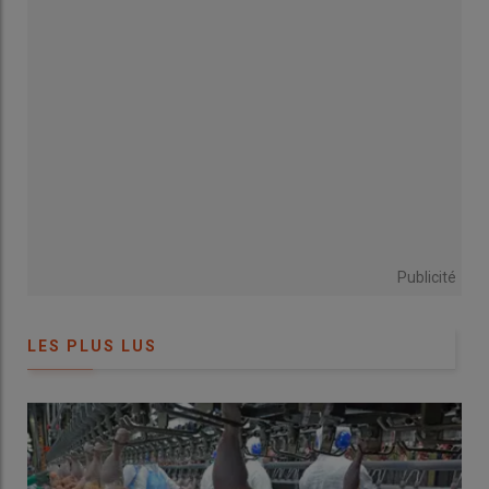
La présence d’un contenu digestif chez les volailles est source
de contamination en abattoir.
« C’est principalement par la
souillure fécale que la contamination se transmet à la
carcasse »
, explique le vétérinaire. L’objectif est de limiter le
risque du passage de la bactérie à la viande. C’est pourquoi, la
qualité de la mise jeun se révèle importante. En élevage, cela
correspond à des assiettes vides ou levées, et au maintien de
l’accès à l’eau pendant une fenêtre de 6 à 8 h avant le
transport vers l’abattoir. Mais l’étape de la mise à jeun peut être
parfois compliquée une fois mise en pratique en élevage. La
Publicité
difficulté consiste à bien calibrer cette étape : il ne faut pas de
mise à jeun trop courte, ni trop longue.
LES PLUS LUS
Lire aussi :
« Campylobacter », une menace
alimentaire sous-estimée