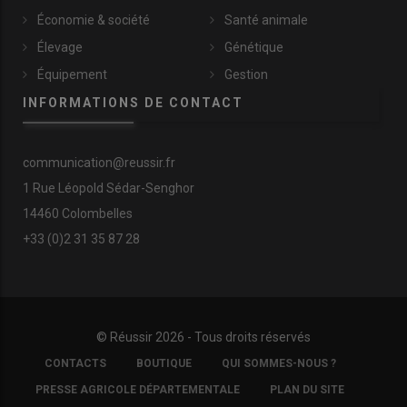
Économie & société
Santé animale
Élevage
Génétique
Équipement
Gestion
INFORMATIONS DE CONTACT
communication@reussir.fr
1 Rue Léopold Sédar-Senghor
14460 Colombelles
+33 (0)2 31 35 87 28
Planche d'autopsie pour reconnaître une bonne
mise à jeun. © Resagro
Source : Resagro.
© Réussir 2026 - Tous droits réservés
FOOTER
CONTACTS
BOUTIQUE
QUI SOMMES-NOUS ?
COPYRIGHT
PRESSE AGRICOLE DÉPARTEMENTALE
PLAN DU SITE