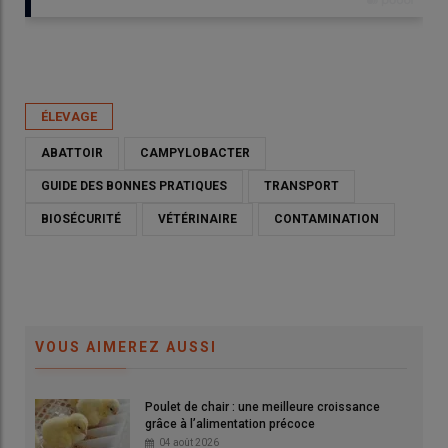
Publié le
sam 25/04/2026 - 08:30
- Par
Emmanuelle Le Corre
ÉLEVAGE
ABATTOIR
CAMPYLOBACTER
GUIDE DES BONNES PRATIQUES
TRANSPORT
BIOSÉCURITÉ
VÉTÉRINAIRE
CONTAMINATION
VOUS AIMEREZ AUSSI
Chaque étape, élevage, ramassage, transport et abattoir
Poulet de chair : une meilleure croissance
doivent minimiser la diffusion de Campylobacter.
grâce à l’alimentation précoce
© A.Puybasset
04 août 2026