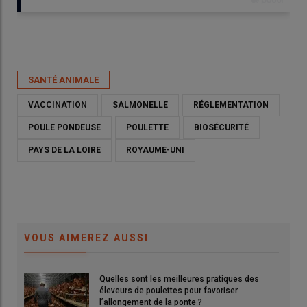
Publié le
jeu 12/06/2025 - 12:00
- Par
Armelle Puybasset
SANTÉ ANIMALE
VACCINATION
SALMONELLE
RÉGLEMENTATION
POULE PONDEUSE
POULETTE
BIOSÉCURITÉ
PAYS DE LA LOIRE
ROYAUME-UNI
VOUS AIMEREZ AUSSI
Quelles sont les meilleures pratiques des
Graham Atkinson, consultant en agriculture au Royaume-Uni :
éleveurs de poulettes pour favoriser
« L’interprofession de l’œuf britannique a adapté les protocoles
l’allongement de la ponte ?