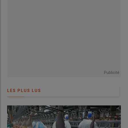
en dessous du seuil européen de prévalence 2 %
», relève
Thomas Bocquet, directeur des activités porc et volailles
d’Elanco.
Une vaccination obligatoire au Royaume-
Uni
Dans les années 1990, ce pays outre-Manche a vécu une grave
crise de confiance de ses consommateurs envers les œufs, à la
suite de cas de salmonelloses humaines.
Lire aussi :
« La vaccination des poules pondeuses a été un
Publicité
facteur clé de la maîtrise des salmonelles au Royaume-Uni
»
LES PLUS LUS
L’interprofession de l’œuf britannique a mis en place une
charte de qualité, le Lion Code, basée sur le renforcement de
l’hygiène et de la biosécurité (notamment la gestion des
rongeurs) et sur la vaccination contre les sérovars S
almonella
enteritidis
(SE) et
typhimurium
(ST), obligatoire depuis 2013.
«
Elle a adapté les protocoles de suivi avec le développement de