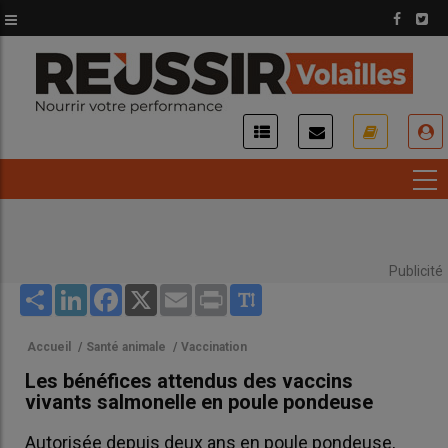
Aller
au
contenu
principal
USER
ACCOUNT
MENU
Publicité
Share
LinkedIn
Facebook
X
Email
Print
Accueil
/
Santé animale
/
Vaccination
Les bénéfices attendus des vaccins
vivants salmonelle en poule pondeuse
Autorisée depuis deux ans en poule pondeuse,