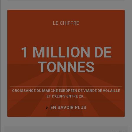
400), celui en poules pondeuses est resté stable (24
isolements). »
Une tendance à confirmer, probablement liée à la
conjugaison de plusieurs facteurs : renforcement de la
LE CHIFFRE
biosécurité, recours à la vaccination mais aussi évolution des
modes d’élevage. «
Les ateliers neufs en production alternative
sont plus petits et plus étanches, ce qui facilite la lutte contre les
rongeurs.
»
1 MILLION DE
TONNES
En repro chair, Gallina vise le « zéro »
salmonelle
Au sein des couvoirs de poussins de chair Gallina, implantés en
Bretagne et en Pays de la Loire et faisant partie du groupe LDC,
CROISSANCE DU MARCHÉ EUROPÉEN DE VIANDE DE VOLAILLE
la vaccination contre les salmonelles est un des axes de sa
ET D’ŒUFS ENTRE 20…
stratégie « zéro salmonelle en élevage ». Avant 2023, seuls les
EN SAVOIR PLUS
parquets à génétiques stratégiques recevaient des vaccins
salmonelles inactivés. «
Depuis juillet 2023, l’ensemble du
cheptel de reproducteurs est vacciné avec le vaccin vivant Avipro
Salmonella Duo, soit 1,2 million de volailles
», a présenté Armel