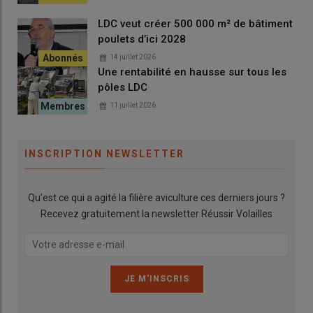
LDC veut créer 500 000 m² de bâtiment
poulets d’ici 2028
14 juillet 2026
Une rentabilité en hausse sur tous les
pôles LDC
11 juillet 2026
INSCRIPTION NEWSLETTER
Dominique Balloy, de Réseau Cristal : « Dans les Pays de la
Loire, une collaboration tripartite a été mise en place afin de
Qu’est ce qui a agité la filière aviculture ces derniers jours ?
partager les coûts de la vaccination salmonelle entre le
Recevez gratuitement la newsletter Réussir Volailles
producteur d’œufs, l’organisation de production et le centre de
conditionnement. » © A. Puybasset
Il s’est appuyé sur les données d’isolements en salmonelles SE
et ST du réseau de laboratoires d’analyses Résalab présents
sur la région.
« Alors que le nombre d’isolements toutes espèces
de volailles a fortement augmenté entre 2023 et 2024 (de 229 à