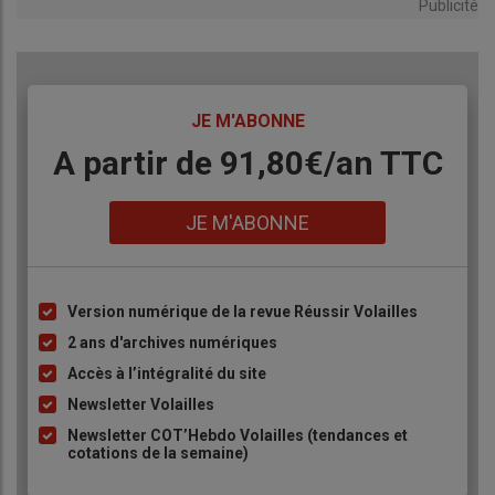
Publicité
Bonneté, du laboratoire Chêne Vert.
TITRE
JE M'ABONNE
Body
A partir de 91,80€/an​ TTC
Lien
JE M'ABONNE
Version numérique de la revue Réussir Volailles
Liste
à
2 ans d'archives numériques
puce
Accès à l’intégralité du site
Newsletter Volailles
Armel Bonneté, du laboratoire Chêne Vert : « La vaccination
Newsletter COT’Hebdo Volailles (tendances et
contre les salmonelles est un des axes de sa stratégie « zéro
cotations de la semaine)
salmonelle en élevage» des couvoirs Gallina, du groupe LDC. »
© A. Puybasset