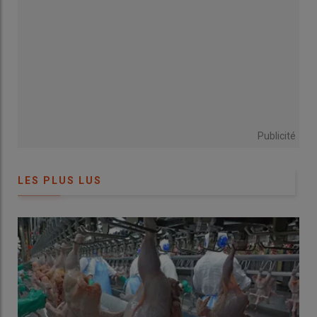
ménages consomment plus de volailles Label rouge. Cette
même dynamique se retrouve pour l’œuf Label rouge dont la
commercialisation fait un bond de 9,5 % sur les six premiers
mois de 2025. Car l’œuf connaît aussi une diminution de son
prix de vente depuis 2023. Pour maintenir cette dynamique, le
président du Synalaf, Benoît Drouin, interpelle la distribution à
« agir sur le prix de vente au consommateur »
tout en assurant
une juste rémunération aux éleveurs.
Publicité
Les exportations également ont repris des couleurs. Elles sont
reparties
« à la hausse en 2024 à + 6 % par rapport à 2023 »
,
avec en tête la Belgique pour deux tiers des exportations.
LES PLUS LUS
Mais si l’on regarde en arrière, le niveau de production de
2019 avant covid des volailles fermières Label rouge n’était pas
atteint en 2025, en retrait de 10 % (- 6% en poulet) sur six mois.
C’est
« une nouvelle dynamique encourageante et un large
potentiel encore à exploiter pour retrouver le niveau de
production de 2019 »
, conclut le Synalaf.