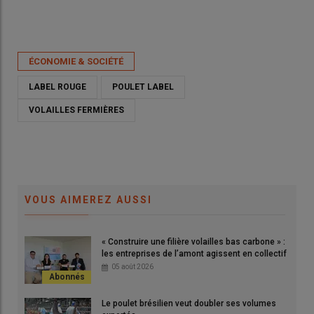
Publié le
mer 29/10/2025 - 17:30
- Par
Emmanuelle Le Corre
ÉCONOMIE & SOCIÉTÉ
LABEL ROUGE
POULET LABEL
VOLAILLES FERMIÈRES
VOUS AIMEREZ AUSSI
« Construire une filière volailles bas carbone » :
Les volailles fermières Label rouge représentent 13% des
les entreprises de l’amont agissent en collectif
volailles françaises produites. Une proportion stable par
05 août 2026
rapport à 2023.
© E. Le Corre
Le poulet brésilien veut doubler ses volumes