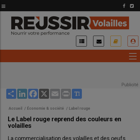
Aller
au
contenu
principal
USER
ACCOUNT
MENU
Publicité
Share
LinkedIn
Facebook
X
Email
Print
Accueil
/
Économie & société
/
Label rouge
Le Label rouge reprend des couleurs en
volailles
La commercialisation des volailles et des oeufs