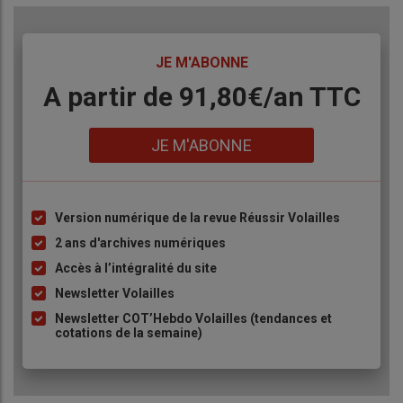
TITRE
JE M'ABONNE
Body
A partir de 91,80€/an​ TTC
Lien
JE M'ABONNE
Version numérique de la revue Réussir Volailles
Liste
à
2 ans d'archives numériques
puce
Accès à l’intégralité du site
Newsletter Volailles
Newsletter COT’Hebdo Volailles (tendances et
cotations de la semaine)