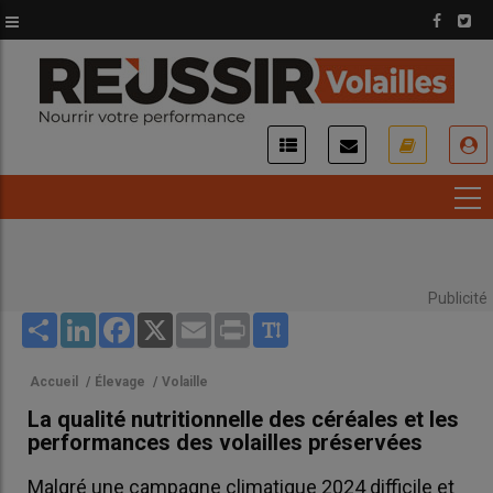
Aller
au
contenu
principal
USER
ACCOUNT
MENU
Publicité
Share
LinkedIn
Facebook
X
Email
Print
Accueil
/
Élevage
/
Volaille
La qualité nutritionnelle des céréales et les
performances des volailles préservées
Malgré une campagne climatique 2024 difficile et