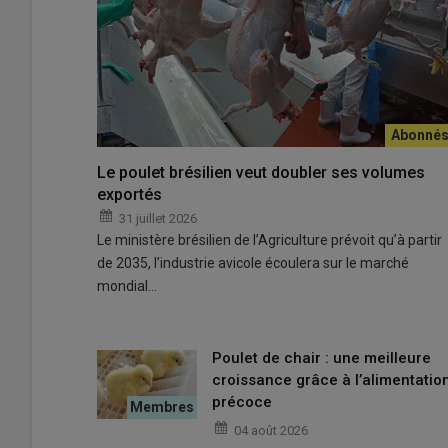
Cette évolution réglementaire répond à une demande de 
Le poulet brésilien veut doubler ses volumes
pratiques des autres pays européens, seule la France r
exportés
© P. Le Douarin
31 juillet 2026
Le ministère brésilien de l’Agriculture prévoit qu’à partir
de 2035, l’industrie avicole écoulera sur le marché
Alors que l’utilisation de vaccins vivants contre
Salmonel
mondial…
poules pondeuses que depuis mars 2023, la France pass
producteurs à vacciner contre cette bactérie zoonotique,
font certains voisins européens.
Poulet de chair : une meilleure
croissance grâce à l’alimentatio
précoce
Lire aussi :
Les bénéfices attendus des vacci
04 août 2026