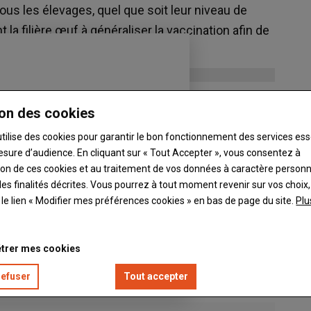
tous les élevages, quel que soit leur niveau de
la filière œuf à généraliser la vaccination afin de
on des cookies
utilise des cookies pour garantir le bon fonctionnement des services ess
esure d’audience. En cliquant sur « Tout Accepter », vous consentez à
ation de ces cookies et au traitement de vos données à caractère person
es finalités décrites. Vous pourrez à tout moment revenir sur vos choix,
t le lien « Modifier mes préférences cookies » en bas de page du site.
Plu
trer mes cookies
refuser
Tout accepter