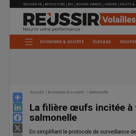
MENU
Aller
REUSSIR.FR
APICULTURE
BIO
BOVINS VIANDE
CHÈVRE
FRUITS &
FILIÈRE
au
contenu
principal
ÉCONOMIE & SOCIÉTÉ
ÉLEVAGE
ÉQUIPE
Accueil
/
Économie & société
/
Salmonelle
Share
La filière œufs incitée à
LinkedIn
salmonelle
Facebook
X
En simplifiant le protocole de surveillance 