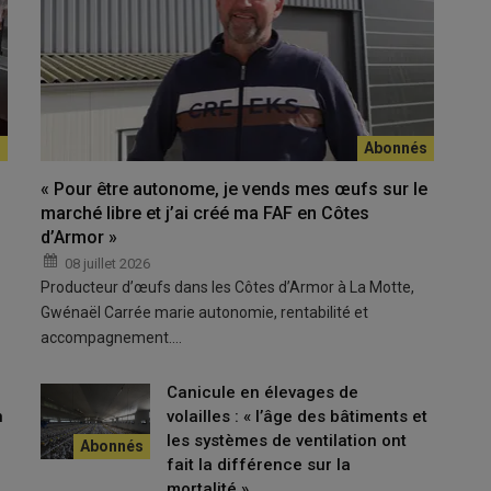
la profession d’aligner les méthodes de surveillance sur les
« Pour être autonome, je vends mes œufs sur le
éalisant des prélèvements dans l’environnement.
marché libre et j’ai créé ma FAF en Côtes
d’Armor »
08 juillet 2026
Producteur d’œufs dans les Côtes d’Armor à La Motte,
la
Enteritidi
s (S.E) et
Typhimurium
(S.T) n’est autorisée en
Gwénaël Carrée marie autonomie, rentabilité et
e à la vitesse supérieure en encourageant désormais les
accompagnement.…
 sans aller jusqu’à rendre la vaccination obligatoire comme le
Canicule en élevages de
n
volailles : « l’âge des bâtiments et
les systèmes de ventilation ont
ns vivants salmonelle en poule pondeuse
fait la différence sur la
mortalité »