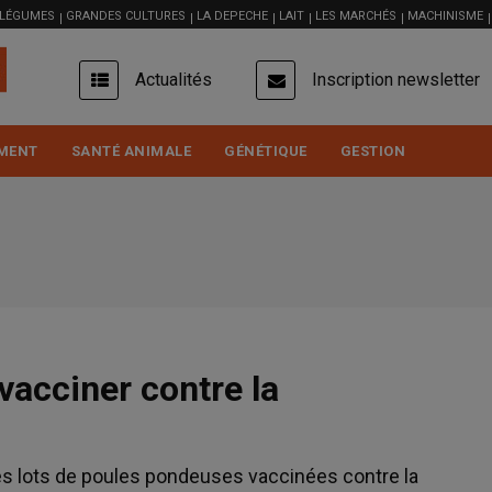
 LÉGUMES
GRANDES CULTURES
LA DEPECHE
LAIT
LES MARCHÉS
MACHINISME
USER
Actualités
Inscription newsletter
ACCOUNT
MENU
MENT
SANTÉ ANIMALE
GÉNÉTIQUE
GESTION
 vacciner contre la
des lots de poules pondeuses vaccinées contre la