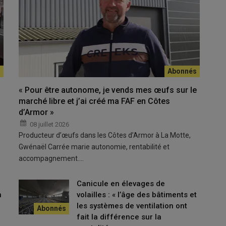
« En traitant les œufs des lots plus compliqués, la casserie nous
ngement de la carrière des poules. »
« Pour être autonome, je vends mes œufs sur le
marché libre et j’ai créé ma FAF en Côtes
d’Armor »
 plusieurs années développé une stratégie d’allongement de la
08 juillet 2026
Producteur d’œufs dans les Côtes d’Armor à La Motte,
Gwénaël Carrée marie autonomie, rentabilité et
accompagnement.…
e la vie des poules
Canicule en élevages de
n
volailles : « l’âge des bâtiments et
agine atteindre 90 semaines d’âge à la réforme d’ici trois à
les systèmes de ventilation ont
elle de la génétique. Dès lors qu’on a une belle poulette, bien
fait la différence sur la
ener loin
», résume le dirigeant de l’établissement Le Gal. Affilié