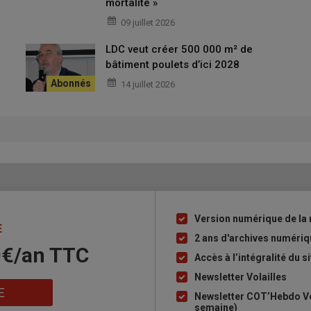
mortalité »
ialise près de 150 millions d’œufs bruns par an, à partir de
09 juillet 2026
ts en bio, sol, plein air et cage) et de 55 000 places sous
lots hors bio est passé de 78,2 semaines en 2023, à 79,4 en
LDC veut créer 500 000 m² de
objectif pour 2026 est de dépasser le cap de 80 semaines,
bâtiment poulets d’ici 2028
14 juillet 2026
Version numérique de la 
Liste
E
à
2 ans d'archives numéri
0€/an​ TTC
puce
Accès à l’intégralité du si
Newsletter Volailles
E
Newsletter COT’Hebdo Vol
semaine)