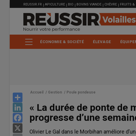
MENU
Aller
REUSSIR.FR
APICULTURE
BIO
BOVINS VIANDE
CHÈVRE
FRUITS &
FILIÈRE
au
contenu
principal
ÉCONOMIE & SOCIÉTÉ
ÉLEVAGE
ÉQUIPE
Accueil
/
Gestion
/
Poule pondeuse
Share
« La durée de ponte de
LinkedIn
progresse d’une semain
Facebook
X
Olivier Le Gal dans le Morbihan améliore d’u