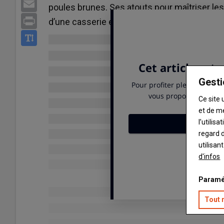
Email
poules brunes. Ses atouts pour maîtriser le
Print
d’une casserie et de poussinières en propre
Gesti
Ce site 
et de m
l’utilis
regard d
utilisan
d'infos
Paramé
Tout 