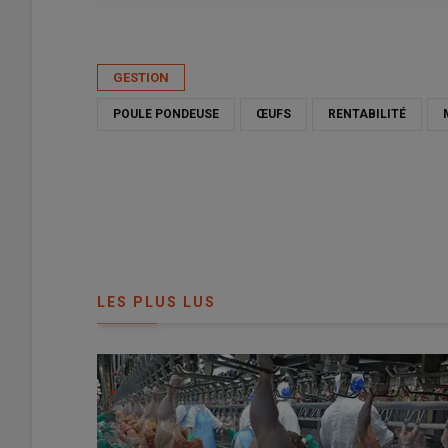
Publié le
ven 10/04/2026 - 08:00
- Par
Armelle Puybasset
GESTION
POULE PONDEUSE
ŒUFS
RENTABILITÉ
LES PLUS LUS