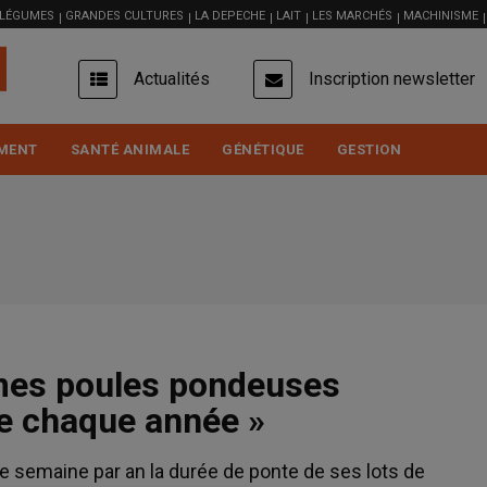
 LÉGUMES
GRANDES CULTURES
LA DEPECHE
LAIT
LES MARCHÉS
MACHINISME
USER
Actualités
Inscription newsletter
ACCOUNT
MENU
MENT
SANTÉ ANIMALE
GÉNÉTIQUE
GESTION
 mes poules pondeuses
e chaque année »
ne semaine par an la durée de ponte de ses lots de