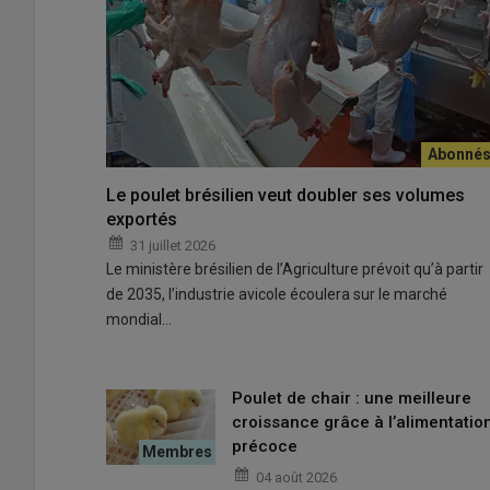
Olivier Le Gal, installé à Moustoir-Ac dans le Morbihan : 
aide à mieux maîtriser le risque de déclassés lié à l’allo
Le poulet brésilien veut doubler ses volumes
© A. Puybasset
exportés
31 juillet 2026
À Moustoir-Ac dans le Morbihan, Olivier Le Gal a depuis
Le ministère brésilien de l’Agriculture prévoit qu’à partir
durée de ponte.
de 2035, l’industrie avicole écoulera sur le marché
mondial…
Lire aussi :
Lever les freins à l’allongement d
Poulet de chair : une meilleure
croissance grâce à l’alimentatio
«
Nous progressons d’une semaine par an en moyenne. J’im
précoce
quatre ans (hors bio). Cette évolution suit naturellement c
04 août 2026
démarrée et hors accident sanitaire grave, on peut l’emm