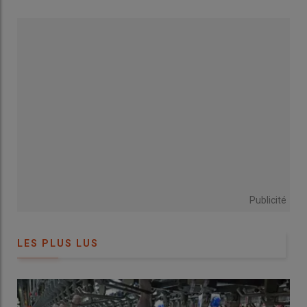
les bonnes directions en élevant nous-mêmes les canards que
nous gavons, au lieu de les acheter et de le faire faire à autrui
»,
explique Maxime Pérès.
Lire aussi :
La Ferme de la patte d’oie cherche à
maximiser la valorisation de son canard à foie
gras
La consultante Sandrine Thurios a d’abord affiné avec les
associés les questions qu’ils se posaient pour
paramétrer la
comptabilité
en fonction des informations recherchées :
Publicité
«
Notre surface est-elle suffisante pour détenir notre propre
matériel ou rester en Cuma ? À combien la SCEA doit vendre les
canards à la S
ARL… ? » Ils ont orienté le paramétrage de la
LES PLUS LUS
comptabilité vers un
calcul des coûts de production
de
chaque atelier : céréales, élevage, abattage, transformation et
commercialisation.
Maxime en a conclu que 150 hectares de céréales (maïs, soja,