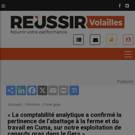
Aller
au
contenu
principal
USER
ACCOUNT
MENU
Publicité
Share
LinkedIn
Facebook
X
Email
Print
Accueil
/
Gestion
/
Foie gras
« La comptabilité analytique a confirmé la
pertinence de l’abattage à la ferme et du
travail en Cuma, sur notre exploitation de
canards gras dans le Gers »