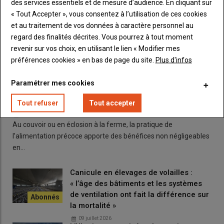
des services essentiels et de mesure d’audience. En cliquant sur
le prix de vente
de la SCEA à la SARL.
« Tout Accepter », vous consentez à l’utilisation de ces cookies
et au traitement de vos données à caractère personnel au
regard des finalités décrites. Vous pourrez à tout moment
revenir sur vos choix, en utilisant le lien « Modifier mes
préférences cookies » en bas de page du site.
Plus d'infos
Paramétrer mes cookies
Poulet de chair : une meilleure croissance grâce à
Tout refuser
Tout accepter
l’alimentation précoce
04 août 2026
Au couvoir ou en éclosion à la ferme, la pratique de
l’alimentation précoce apporte des bénéfices non négligeables
en…
Canicule en élevages de volailles :
« l’âge des bâtiments et les systèmes
de ventilation ont fait la différence sur
la mortalité »
09 juillet 2026