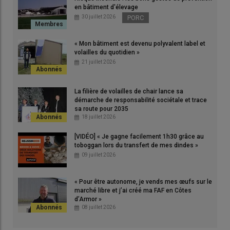
Maxime Pérès (au centre) a conforté le modèle mis en place
en bâtiment d'élevage
par son oncle (à gauche) et son père (à droite) grâce à la
30 juillet 2026
PORC
comptabilité analytique.
© N. Savin
« Mon bâtiment est devenu polyvalent label et
volailles du quotidien »
21 juillet 2026
Quelques années après son installation dans la SCEA familiale
et la SARL de transformation-commercialisation, Maxime
Pérès s’est interrogé sur la
rentabilité du système
de travail.
La filière de volailles de chair lance sa
démarche de responsabilité sociétale et trace
sa route pour 2035
18 juillet 2026
Lire aussi :
Comptabilité analytique : un outil de
[VIDÉO] « Je gagne facilement 1h30 grâce au
décision pour piloter votre exploitation agricole
toboggan lors du transfert de mes dindes »
09 juillet 2026
Avec son oncle, sa tante et son père, coassociés, ils ont décidé
« Pour être autonome, je vends mes œufs sur le
de solliciter leur cabinet comptable Exco FSO situé à Mirande,
marché libre et j’ai créé ma FAF en Côtes
dans le Gers, du groupement AgirAgri, afin de mettre en place
d’Armor »
une comptabilité analytique sur les deux structures juridiques,
08 juillet 2026
durant un exercice social. «
J’avais besoin de savoir si on prenait