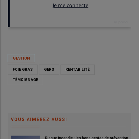
Publié le
mar 19/05/2026 - 12:00
- Par
Nadia Savin
GESTION
FOIE GRAS
GERS
RENTABILITÉ
TÉMOIGNAGE
VOUS AIMEREZ AUSSI
Risque incendie : les bons gestes de prévention