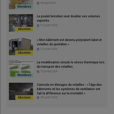
rès
bai
04 août 2026
ts.
vite
»
Le poulet brésilien veut doubler ses volumes
© L
exportés
31 juillet 2026
«
Dès 2018, lorsque je me suis installé pour mon premier
« Mon bâtiment est devenu polyvalent label et
bâtiment je n’ai pas hésité entre les panneaux pad cooling et la
volailles du quotidien »
21 juillet 2026
brumisation.
La modélisation simule le stress thermique lors
du transport des volailles
Lire aussi :
Prévention du coup de chaleur en
10 juillet 2026
volailles : les bons gestes pour entretenir son
matériel de brume et de ventilation
Canicule en élevages de volailles : « l’âge des
bâtiments et les systèmes de ventilation ont
fait la différence sur la mortalité »
Dans notre région, les périodes de hautes températures de 38 à
09 juillet 2026
44 degrés durant plusieurs jours se sont multipliées ces
dernières années. Nous sommes obligés de prévoir un système