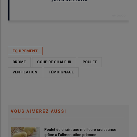
Publié le
ven 15/05/2026 - 08:30
- Par
Louisette Gouverne
ÉQUIPEMENT
DRÔME
COUP DE CHALEUR
POULET
VENTILATION
TÉMOIGNAGE
VOUS AIMEREZ AUSSI
Les bâtiments de poulets construits en 2018 et 2022 sont tous
deux équipés d'un système pad cooling.
© L. Gouverne
Poulet de chair : une meilleure croissance
e
Flo
grâce à l’alimentation précoce