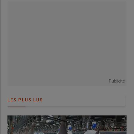
de refroidissement. L’expérience de mon grand-père qui vendait
des bâtiments d’élevage en Afrique, équipés de panneaux pad
cooling, a pesé dans ma décision. Il a pu constater que c’était
efficace dans des pays où ces équipements fonctionnaient
jusqu’à six mois par an
», explique Florian Aymard, éleveur à
Soyans dans la Drôme avec un atelier de deux poulaillers
abritant 39 000 et 36 000 poulets Ross 308 sous la marque
« poulets du quotidien ».
Lire aussi :
Sanitaire : Attention au stress
thermique des poussins
Publicité
Quatre ans plus tard, lorsqu’il a construit son second bâtiment
LES PLUS LUS
de 1 800 m², il a investi dans le même équipement. Le coût du
système pad cooling s’est élevé à 25 000 euros, pour un
2
investissement global de 500 000 euros (278 euros par m
). La
circulation de l’air est réglée par une ventilation dynamique
longitudinale avec extraction au pignon. «
Il faut adapter la