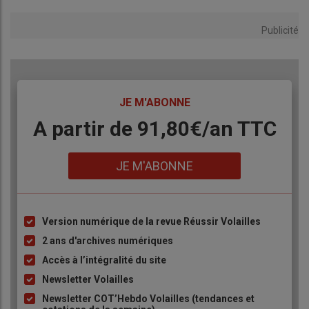
Publicité
TITRE
JE M'ABONNE
Body
A partir de 91,80€/an​ TTC
Lien
JE M'ABONNE
Version numérique de la revue Réussir Volailles
Liste
à
2 ans d'archives numériques
puce
Accès à l’intégralité du site
Newsletter Volailles
Newsletter COT’Hebdo Volailles (tendances et