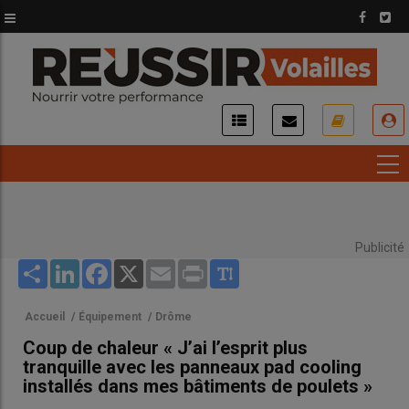
Aller
au
contenu
principal
USER
ACCOUNT
MENU
Publicité
Share
LinkedIn
Facebook
X
Email
Print
Accueil
/
Équipement
/
Drôme
Coup de chaleur « J’ai l’esprit plus
tranquille avec les panneaux pad cooling
installés dans mes bâtiments de poulets »