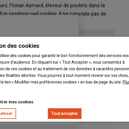
urs, Florian Aymard, éleveur de poulets dans la
’un système pad cooling. Il ne constate pas de
 d’hiver.
on des cookies
utilise des cookies pour garantir le bon fonctionnement des services ess
esure d’audience. En cliquant sur « Tout Accepter », vous consentez à
ation de ces cookies et au traitement de vos données à caractère person
es finalités décrites. Vous pourrez à tout moment revenir sur vos choix,
t le lien « Modifier mes préférences cookies » en bas de page du site.
Plu
trer mes cookies
refuser
Tout accepter