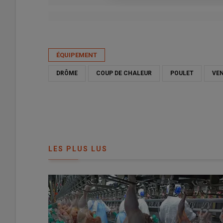
Publié le
ven 15/05/2026 - 08:30
- Par
Louisette Gouverne
ÉQUIPEMENT
DRÔME
COUP DE CHALEUR
POULET
VE
LES PLUS LUS