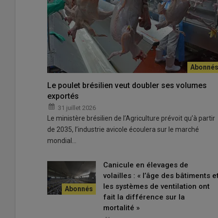
Les bâtiments de poulets construits en 2018 et 2022 so
© L. Gouverne
inutes, cela va
Le poulet brésilien veut doubler ses volumes
exportés
31 juillet 2026
Le ministère brésilien de l’Agriculture prévoit qu’à partir
de 2035, l’industrie avicole écoulera sur le marché
«
Dès 2018, lorsque je me suis installé pour mon premier b
mondial…
brumisation.
Canicule en élevages de
Lire aussi :
Prévention du coup de chaleur en 
volailles : « l’âge des bâtiments e
les systèmes de ventilation ont
de brume et de ventilation
fait la différence sur la
mortalité »