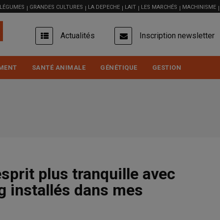
 LÉGUMES
GRANDES CULTURES
LA DEPECHE
LAIT
LES MARCHÉS
MACHINISME
USER
Actualités
Inscription newsletter
ACCOUNT
MENU
MENT
SANTÉ ANIMALE
GÉNÉTIQUE
GESTION
esprit plus tranquille avec
g installés dans mes