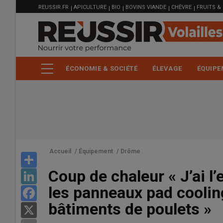
MENU
Aller
REUSSIR.FR
APICULTURE
BIO
BOVINS VIANDE
CHÈVRE
FRUITS &
FILIÈRE
au
contenu
principal
ÉCONOMIE & SOCIÉTÉ
ÉLEVAGE
ÉQUIPE
Accueil
/
Équipement
/
Drôme
Share
Coup de chaleur « J’ai l’
LinkedIn
les panneaux pad coolin
Facebook
bâtiments de poulets »
X