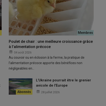
nt tous deux équipés d'un système pad cooling.
Florian 
Poulet de chair : une meilleure croissance grâce
très vite
à l’alimentation précoce
© L. Go
04 août 2026
Au couvoir ou en éclosion à la ferme, la pratique de
l’alimentation précoce apporte des bénéfices non
âtiment je n’ai pas hésité entre les panneaux pad cooling et la
négligeables en…
L’Ukraine pourrait être le grenier
volailles : les bons gestes pour entretenir son matériel
t
avicole de l’Europe
28 juillet 2026