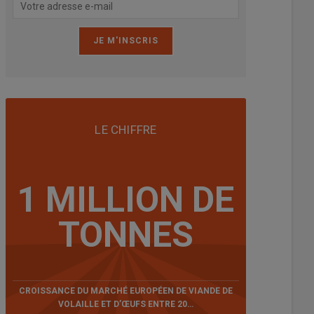
Aymard : « Avec le système pad cooling on peut faire baisser la tempéra
LE CHIFFRE
 ! Il faut bien veiller aux réglages et au ressenti des poulets. »
uverne
1 MILLION DE
TONNES
CROISSANCE DU MARCHÉ EUROPÉEN DE VIANDE DE
VOLAILLE ET D’ŒUFS ENTRE 20…