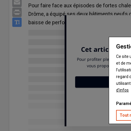
Email
Pour faire face aux épisodes de fortes chale
Print
Drôme, a équipé ses deux bâtiments neufs d
baisse de performance entre les lots d’été et
Gesti
Ce site 
et de m
l’utilis
regard d
utilisan
d'infos
Paramé
Tout 