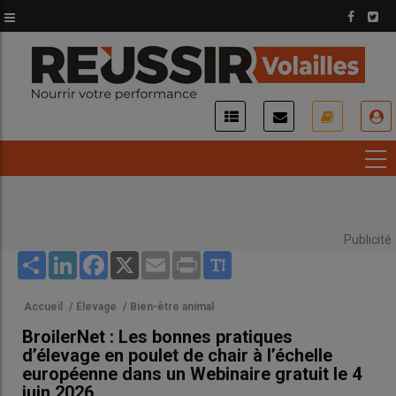
Aller
au
contenu
principal
USER
ACCOUNT
MENU
Publicité
Share
LinkedIn
Facebook
X
Email
Print
Accueil
/
Élevage
/
Bien-être animal
BroilerNet : Les bonnes pratiques
d’élevage en poulet de chair à l’échelle
européenne dans un Webinaire gratuit le 4
juin 2026