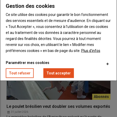
Gestion des cookies
LES PLUS LUS
Ce site utilise des cookies pour garantir le bon fonctionnement
des services essentiels et de mesure d’audience. En cliquant sur
« Tout Accepter », vous consentez à l’utilisation de ces cookies
et au traitement de vos données à caractère personnel au
regard des finalités décrites. Vous pourrez à tout moment
revenir sur vos choix, en utilisant le lien « Modifier mes
préférences cookies » en bas de page du site.
Plus d'infos
Paramétrer mes cookies
Tout refuser
Tout accepter
Le poulet brésilien veut doubler ses volumes exportés
31 juillet 2026
Le ministère brésilien de l’Agriculture prévoit qu’à partir de