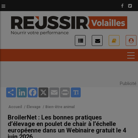
Aller
au
contenu
principal
USER
ACCOUNT
MENU
Publicité
Share
LinkedIn
Facebook
X
Email
Print
Accueil
/
Élevage
/
Bien-être animal
BroilerNet : Les bonnes pratiques
d’élevage en poulet de chair à l’échelle
européenne dans un Webinaire gratuit le 4
juin 2026