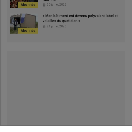
Sud-Est
30 juillet 2026
« Mon bâtiment est devenu polyvalent label et
volailles du quotidien »
21 juillet 2026
Publicité