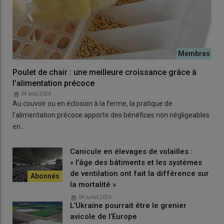
espèces ont récemment été décrites dont on ne connaît pas la
prévalence.
Un poulet atteint de coccidiose
guérit-il spontanément ?
Poulet de chair : une meilleure croissance grâce à
l’alimentation précoce
04 août 2026
Oui, si l’intensité de l’infection ne le tue pas, il guérira
Au couvoir ou en éclosion à la ferme, la pratique de
spontanément sans aucun traitement car
« le cycle parasitaire
l’alimentation précoce apporte des bénéfices non négligeables
de la coccidie est court (six jours en moyenne), et la durée des
en…
signes cliniques encore plus courte (trois jours en moyenne) »
,
précise Jean-Michel Répérant. Quand il y a nécrose des
Canicule en élevages de volailles :
cellules, elles sont évacuées et remplacées par des cellules
« l’âge des bâtiments et les systèmes
(1)
jeunes (régénération des muqueuses, des entérocytes
).
de ventilation ont fait la différence sur
la mortalité »
09 juillet 2026
Quelles sont les conséquences de
L’Ukraine pourrait être le grenier
la forme subclinique ?
avicole de l’Europe