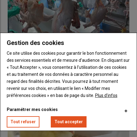
Gestion des cookies
Ce site utilise des cookies pour garantir le bon fonctionnement
des services essentiels et de mesure d’audience. En cliquant sur
Combien d’espèces de coccidies
Le poulet brésilien veut doubler ses volumes exportés
« Tout Accepter », vous consentez à l’utilisation de ces cookies
(
Eimeria
) existe-t-il chez le
31 juillet 2026
et au traitement de vos données à caractère personnel au
poulet ?
Le ministère brésilien de l’Agriculture prévoit qu’à partir de
regard des finalités décrites. Vous pourrez à tout moment
2035, l’industrie avicole écoulera sur le marché mondial…
revenir sur vos choix, en utilisant le lien « Modifier mes
préférences cookies » en bas de page du site.
Plus d'infos
Il existe sept espèces différentes d’
Eimeria
localisées à
Paramétrer mes cookies
différents endroits du tube digestif (voir ci-contre) qui
induisent des lésions différentes. Ces lésions apparaissent à la
Tout refuser
Tout accepter
fin du cycle et n’évoluent pas, excepté pour
E. tenella
et
E.
necatrix
(lésions en milieu de cycle). Trois nouvelles