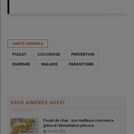
Publié le
sam 13/06/2026 - 08:30
- Par
Emmanuelle Le Corre
SANTÉ ANIMALE
POULET
COCCIDIOSE
PRÉVENTION
DIARRHÉE
MALADIE
PARASITISME
VOUS AIMEREZ AUSSI
Poulet de chair : une meilleure croissance
Recherche des lésions de l'appareil digestif du poulet en cas de
grâce à l’alimentation précoce
suspicion de coccidiose.
04 août 2026