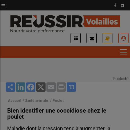
Aller
au
contenu
principal
USER
ACCOUNT
MENU
Publicité
Share
LinkedIn
Facebook
X
Email
Print
Accueil
/
Santé animale
/
Poulet
Bien identifier une coccidiose chez le
poulet
Maladie dont la pression tend à augmenter, la