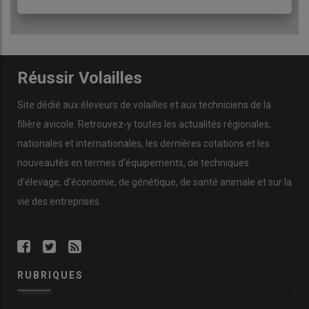
« Les coccidies sont
omniprésentes. Ce n’est
pas parce qu’on les trouve
Réussir Volailles
qu’elles auront un impact
sur l’état de santé ou les
Site dédié aux éleveurs de volailles et aux techniciens de la
performances des
filière avicole. Retrouvez-y toutes les actualités régionales,
animaux. La pathogénicité
nationales et internationales, les dernières cotations et les
est variable. »
nouveautés en termes d’équipements, de techniques
d’élevage, d’économie, de génétique, de santé animale et sur la
vie des entreprises.
RUBRIQUES
Mise en garde
Coccidiose clinique
:
les lésions et des parasites sont