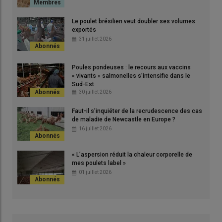
© V. Gross
Le poulet brésilien veut doubler ses volumes
exportés
31 juillet 2026
Poules pondeuses : le recours aux vaccins
« vivants » salmonelles s’intensifie dans le
Sud-Est
Grap
30 juillet 2026
u
selo
pou
Faut-il s’inquiéter de la recrudescence des cas
de maladie de Newcastle en Europe ?
© J
16 juillet 2026
Les coccidies sont des parasites omniprésents dans les
« L’aspersion réduit la chaleur corporelle de
élevages avicoles : elles sont présentes mais peuvent ne pas
mes poulets label »
induire d’effets négatifs sur le lot de poulets. Le portage sera
01 juillet 2026
alors apathogène mais peut également, être subclinique et
clinique chez l’oiseau. «
La pathogénicité est variable et
malheureusement, le plus souvent ce sera des formes
subcliniques et vous n’en verrez que les conséquences lors du