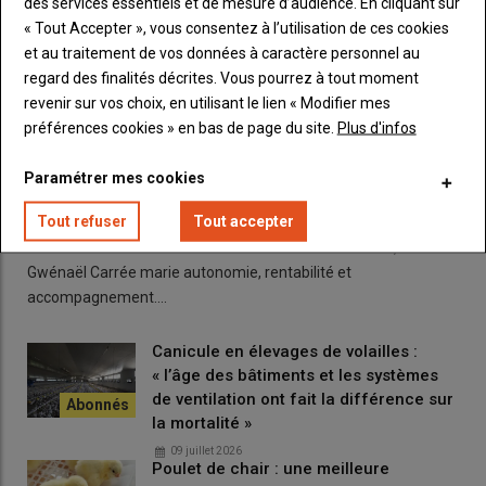
des services essentiels et de mesure d’audience. En cliquant sur
« Tout Accepter », vous consentez à l’utilisation de ces cookies
et au traitement de vos données à caractère personnel au
regard des finalités décrites. Vous pourrez à tout moment
revenir sur vos choix, en utilisant le lien « Modifier mes
préférences cookies » en bas de page du site.
Plus d'infos
Paramétrer mes cookies
« Pour être autonome, je vends mes œufs sur le
marché libre et j’ai créé ma FAF en Côtes d’Armor »
Tout refuser
Tout accepter
08 juillet 2026
Producteur d’œufs dans les Côtes d’Armor à La Motte,
Gwénaël Carrée marie autonomie, rentabilité et
accompagnement.…
Canicule en élevages de volailles :
« l’âge des bâtiments et les systèmes
de ventilation ont fait la différence sur
la mortalité »
09 juillet 2026
Poulet de chair : une meilleure