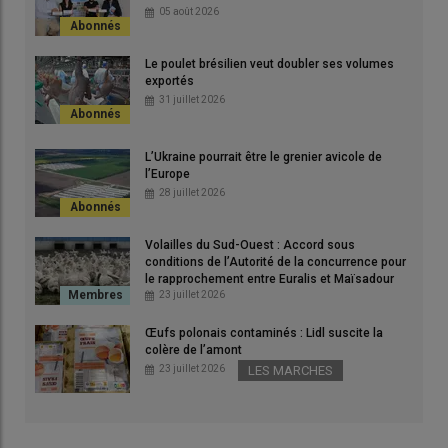
05 août 2026
Le poulet brésilien veut doubler ses volumes
exportés
31 juillet 2026
L’Ukraine pourrait être le grenier avicole de
l’Europe
28 juillet 2026
La filière poulet Label rouge sur le territoire Sud-Ouest est
accompagnée et valorisée par la coopérative Auraïa
Volailles du Sud-Ouest : Accord sous
conditions de l’Autorité de la concurrence pour
© A. Puybasset
le rapprochement entre Euralis et Maïsadour
23 juillet 2026
Les deux coopératives Terres du Sud et Vivadour
Œufs polonais contaminés : Lidl suscite la
fusionnent
pour créer Auraïa, après 18 mois d’échange
.
La
colère de l’amont
coopérative, portée par Florent Estebenet (président du conseil
23 juillet 2026
LES MARCHES
d’administration) et Sylvain Théon (directeur général),
accompagne 9000 agriculteurs de Limoges jusqu’aux
Pyrénées, soit un agriculteur sur deux de ce territoire.