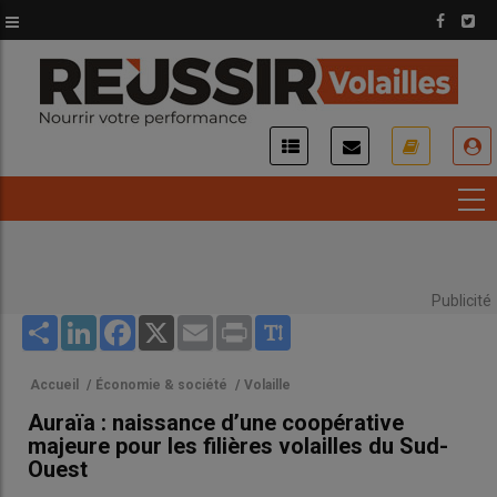
Aller
au
contenu
principal
USER
ACCOUNT
MENU
Publicité
Share
LinkedIn
Facebook
X
Email
Print
Accueil
/
Économie & société
/
Volaille
Auraïa : naissance d’une coopérative
majeure pour les filières volailles du Sud-
Ouest