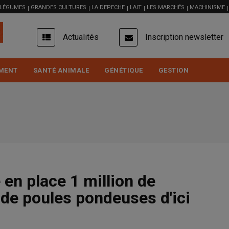
 LÉGUMES
GRANDES CULTURES
LA DEPECHE
LAIT
LES MARCHÉS
MACHINISME
USER
Actualités
Inscription newsletter
ACCOUNT
MENU
MENT
SANTÉ ANIMALE
GÉNÉTIQUE
GESTION
en place 1 million de
de poules pondeuses d'ici