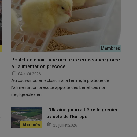
rmor Œufs remis aux éleveurs.
Poulet de chair : une meilleure croissance grâce
à l’alimentation précoce
04 août 2026
ations prévues cette année et encore plus en 2027 », explique
Au couvoir ou en éclosion à la ferme, la pratique de
ivy.
l’alimentation précoce apporte des bénéfices non
négligeables en…
pondeuses à construire d’ici 2035
L’Ukraine pourrait être le grenier
t
avicole de l’Europe
s, le 9 avril à La Motte (Côtes-d’Armor). Le groupement compte
28 juillet 2026
ns sont réalisés. 8 émanent d’éleveurs en place qui