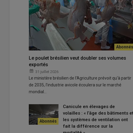
Les trophées de la performance 2026 du groupement A
© Franck Jourdain
Le poulet brésilien veut doubler ses volumes
exportés
31 juillet 2026
« Nous avons déjà dans les tuyaux une dizaine d’install
Le ministère brésilien de l’Agriculture prévoit qu’à partir
Frédéric Chartier, président du groupement basé à Pont
de 2035, l’industrie avicole écoulera sur le marché
mondial…
Lire aussi :
Près de 600 bâtiments de poules 
Canicule en élevages de
volailles : « l’âge des bâtiments e
les systèmes de ventilation ont
Il s’exprimait lors de l’assemblée générale d’Armor Œuf
fait la différence sur la
actuellement 40 projets (51 bâtiments) dont quelques-u
mortalité »