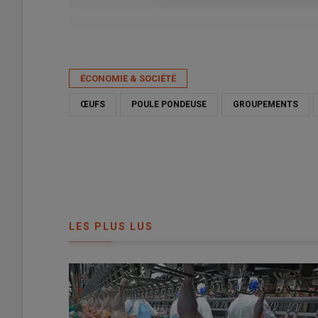
Publié le
mer 15/04/2026 - 17:04
- Par
Franck Jourdain
ÉCONOMIE & SOCIÉTÉ
ŒUFS
POULE PONDEUSE
GROUPEMENTS
LES PLUS LUS