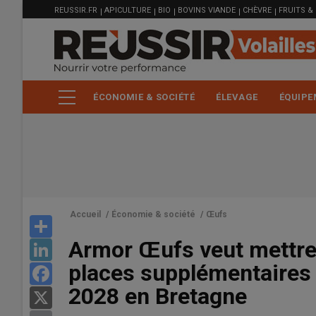
MENU
Aller
REUSSIR.FR
APICULTURE
BIO
BOVINS VIANDE
CHÈVRE
FRUITS &
FILIÈRE
au
contenu
principal
ÉCONOMIE & SOCIÉTÉ
ÉLEVAGE
ÉQUIPE
Accueil
/
Économie & société
/
Œufs
Share
Armor Œufs veut mettre 
LinkedIn
places supplémentaires 
Facebook
2028 en Bretagne
X