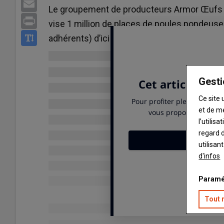
Email
Le groupement de producteurs Armor Œufs dé
Print
vise 1 million de places de poules pondeus
adhérents) d’ici 2028.
Gesti
Ce site 
et de m
l’utilis
regard d
utilisan
d'infos
Paramé
Tout 