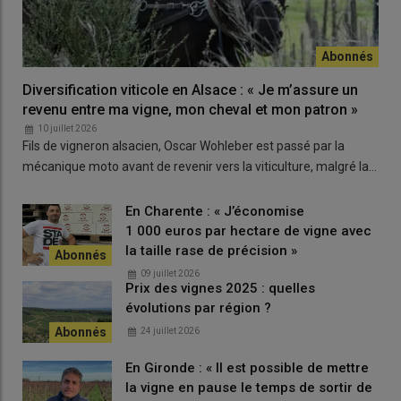
Luminan
France
Rpv1
Run1
Rpv1 faible
(Bouquet)
Souvignier
Allemagne
Rpv3.2
Ren3, Ren9
Rpv3.2
gris
contourné
Diversification viticole en Alsace : « Je m’assure un
(risque moyen)
revenu entre ma vigne, mon cheval et mon patron »
Johanniter
Allemagne
Rpv3.1
Ren3
Rpv3.1 risque
10 juillet 2026
élevé
Fils de vigneron alsacien, Oscar Wohleber est passé par la
mécanique moto avant de revenir vers la viticulture, malgré la…
Prior
Allemagne
Rpv3.1
Ren3
Rpv3.1 risque
élevé
En Charente : « J’économise
Saphira
Allemagne
Rpv3.1
Ren3
Rpv3.1 risque
1 000 euros par hectare de vigne avec
élevé
la taille rase de précision »
Bronner
Allemagne
Rpv10
Ren3
Rpv10 risque
09 juillet 2026
faible
Prix des vignes 2025 : quelles
évolutions par région ?
Cabernet
Allemagne
Rpv10
Ren3
Rpv10 faible
Cortis
24 juillet 2026
Monarch
Allemagne
Rpv10
Ren3
Rpv10 faible
En Gironde : « Il est possible de mettre
la vigne en pause le temps de sortir de
Muscaris
Allemagne
Rpv10
Ren3
Rpv10 faible