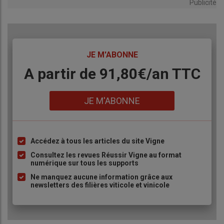
Publicité
Source : Oscar
TITRE
JE M'ABONNE
Body
A partir de 91,80€/an​ TTC
Lien
JE M'ABONNE
Accédez à tous les articles du site Vigne
Liste
à
Consultez les revues Réussir Vigne au format
numérique sur tous les supports
puce
Ne manquez aucune information grâce aux
newsletters des filières viticole et vinicole