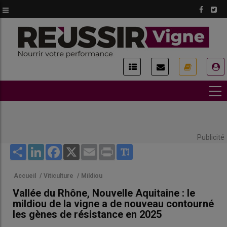
Aller
au
contenu
principal
USER
ACCOUNT
MENU
Publicité
Share
LinkedIn
Facebook
X
Email
Print
Accueil
/
Viticulture
/
Mildiou
Vallée du Rhône, Nouvelle Aquitaine : le
mildiou de la vigne a de nouveau contourné
les gènes de résistance en 2025