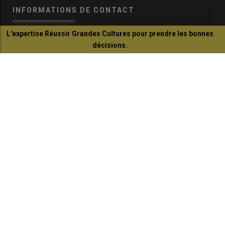
INFORMATIONS DE CONTACT
L'expertise Réussir Grandes Cultures pour prendre les bonnes
communication@reussir.fr
décisions.
1 Rue Léopold Sédar-Senghor
Je découvre
14460 Colombelles
+33 (0)2 31 35 87 28
© Réussir 2026 - Tous droits réservés
FOOTER
CONTACTS
BOUTIQUE
QUI SOMMES-NOUS ?
COPYRIGHT
PRESSE AGRICOLE DÉPARTEMENTALE
PLAN DU SITE
MARKETING DIRECT SOLUTION
MENTIONS LÉGALES
POLITIQUE DE CONFIDENTIALITÉ
MODIFIER MES PRÉFÉRENCES COOKIES