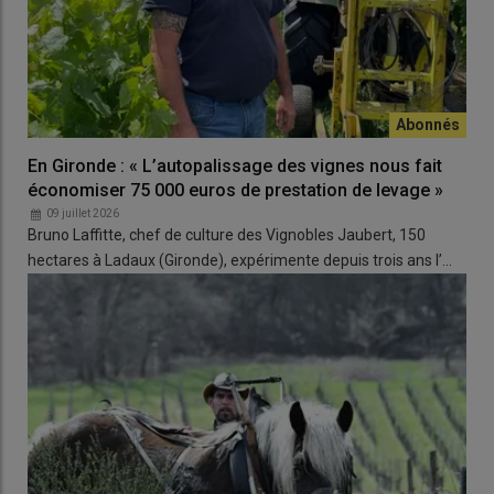
(ResDur2)
Ren3, Ren9
Rpv10 faible
Calys
France
Rpv1, Rpv10
Run1,
Rpv1 faible ;
(ResDur2)
Ren3, Ren9
Rpv10 faible
Coliris
France
Rpv1, Rpv10
Run1,
Rpv1 faible ;
(ResDur2)
Ren3, Ren9
Rpv10 faible
Exelys
France
Rpv1, Rpv10
Run1,
Rpv1 faible ;
En Gironde : « L’autopalissage des vignes nous fait
(ResDur2)
Ren3, Ren9
Rpv10 faible
économiser 75 000 euros de prestation de levage »
Lilaro
France
Rpv1, Rpv10
Run1,
Rpv1 faible ;
09 juillet 2026
Bruno Laffitte, chef de culture des Vignobles Jaubert, 150
(ResDur2)
Ren3, Ren9
Rpv10 faible
hectares à Ladaux (Gironde), expérimente depuis trois ans l’…
Opalor
France
Rpv1, Rpv10
Run1,
Rpv1 faible ;
(ResDur2)
Ren3, Ren9
Rpv10 faible
Selenor
France
Rpv1, Rpv10
Run1,
Rpv1 faible ;
(ResDur2)
Ren3, Ren9
Rpv10 faible
Sirano
France
Rpv1, Rpv10
Run1,
Rpv1 faible ;
(ResDur2)
Ren3, Ren9
Rpv10 faible
Coutia
France
Rpv1
Run1
Rpv1 faible
(Bouquet)