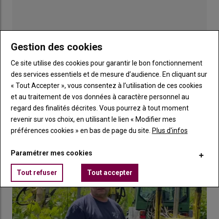
Gènes de résistances aux maladies cryptogamiques des
différentes variétés résistantes du marché avec évaluation du
risque de contournement
Gestion des cookies
Gènes de
Gènes de
résistance
résistance
Ce site utilise des cookies pour garantir le bon fonctionnement
Variété
Origine
au mildiou
à l’oïdium
Risque
des services essentiels et de mesure d’audience. En cliquant sur
« Tout Accepter », vous consentez à l’utilisation de ces cookies
Artaban
France
Rpv1,
Run1,
Risque élevé
Publicité
et au traitement de vos données à caractère personnel au
(ResDur1)
Rpv3.1
Ren3, Ren9
pour Rpv3.1 ;
faible pour Rpv1
regard des finalités décrites. Vous pourrez à tout moment
revenir sur vos choix, en utilisant le lien « Modifier mes
LES PLUS LUS
Floreal
France
Rpv3.1,
Run1,
Rpv3.1 élevé ;
préférences cookies » en bas de page du site.
Plus d'infos
(ResDur1)
Rpv10
Ren3, Ren9
Rpv10 faible
Vidoc
France
Rpv1,
Run1,
Rpv3.1 élevé ;
Paramétrer mes cookies
(ResDur1)
Rpv3.1
Ren3, Ren9
Rpv1 faible
Tout refuser
Tout accepter
Voltis
France
Rpv3.2
Run1,
Rpv3.2
(ResDur1)
Ren3, Ren9
contourné
(risque moyen)
Artys
France
Rpv1, Rpv10
Run1,
Rpv1 faible ;