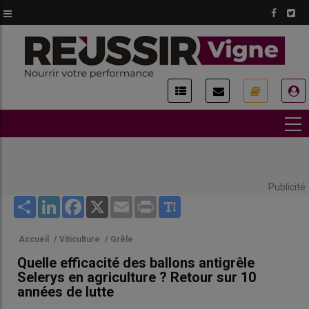
Aller
au
contenu
principal
USER
ACCOUNT
MENU
Publicité
Share
LinkedIn
Facebook
X
Email
Print
Accueil
/
Viticulture
/
Grêle
Quelle efficacité des ballons antigrêle
Selerys en agriculture ? Retour sur 10
années de lutte