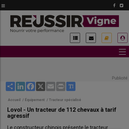
Aller
au
contenu
principal
USER
ACCOUNT
MENU
Publicité
Share
LinkedIn
Facebook
X
Email
Print
Accueil
/
Équipement
/
Tracteur spécialisé
Lovol - Un tracteur de 112 chevaux à tarif
agressif
Le constructeur chinois présente le tracteur