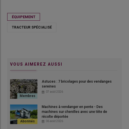
Publié le
sam 25/04/2026 - 10:00
- Par
Ludovic Vimond
ÉQUIPEMENT
TRACTEUR SPÉCIALISÉ
VOUS AIMEREZ AUSSI
Astuces : 7 bricolages pour des vendanges
sereines
07 août 2026
Le tractoriste chinois Lovol lance un tracteur spécialisé, le
Machines à vendanger en pente - Des
F4100.
machines sur chenilles avec une tête de
récolte déportée
© L. Vimond
06 août 2026