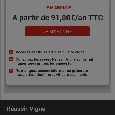
TITRE
JE M'ABONNE
Body
A partir de 91,80€/an​ TTC
Lien
JE M'ABONNE
Accédez à tous les articles du site Vigne
Liste
à
Consultez les revues Réussir Vigne au format
numérique sur tous les supports
puce
Ne manquez aucune information grâce aux
newsletters des filières viticole et vinicole
Réussir Vigne