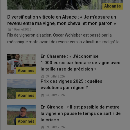
Mais pour Enrico Peyron, cela reste la meilleure solution pour
créer une bonne architecture du pied en guyot alterné. Avec ce
Diversification viticole en Alsace : « Je m’assure un
mode de conduite, il conseille en effet d’enrouler une fois
revenu entre ma vigne, mon cheval et mon patron »
autour du fil au niveau du segment de la baguette le plus
10 juillet 2026
Fils de vigneron alsacien, Oscar Wohleber est passé par la
proche du fil. «
Si on ne contraint pas le début de la baguette
mécanique moto avant de revenir vers la viticulture, malgré la…
autour du fil, on va avoir un développement des derniers
rameaux de la baguette, au détriment des premiers,
explique-t-il.
Or en guyot alterné, il faut que les premiers soient bien
En Charente : « J’économise
développés pour garantir une bonne architecture en n + 1.
»
1 000 euros par hectare de vigne avec
la taille rase de précision »
09 juillet 2026
Intervenir au moment idoine
Prix des vignes 2025 : quelles
évolutions par région ?
24 juillet 2026
En Gironde : « Il est possible de mettre
La période d’intervention joue également un rôle majeur.
la vigne en pause le temps de sortir de
Gabriel Ruetsch préconise d’attacher lorsque l’air a un
taux
la crise »
d’humidité élevé
, car le pliage en est facilité. Une journée avec
un vent de Méditerranée est ainsi plus favorable pour plier les
09 juillet 2026