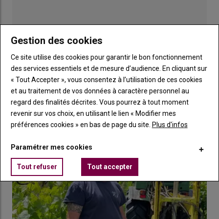
courbure exacte ? «
Tout dépend de la
longueur de la baguette
,
indique Alain Deloire.
Lorsque l’on a 10 ou 12 bourgeons,
comme cela peut être le cas à Cognac par exemple, mieux vaut
arquer le rameau, pour un bon positionnement des bourgeons
Gestion des cookies
dans l’espace. À l’inverse, pour les baguettes de 6 ou 8 yeux, un
Ce site utilise des cookies pour garantir le bon fonctionnement
pliage en arcure les casserait et il vaut donc mieux les coucher.
»
des services essentiels et de mesure d’audience. En cliquant sur
Publicité
La prise en compte des
spécificités de l’appellation
est un
« Tout Accepter », vous consentez à l’utilisation de ces cookies
autre facteur de choix, de nombreux cahiers des charges
et au traitement de vos données à caractère personnel au
interdisant par exemple l’arcure en Bourgogne. «
Nous plions à
LES PLUS LUS
regard des finalités décrites. Vous pourrez à tout moment
plat,
illustre Enrico Peyron, conseiller viticole à Chalon-sur-
revenir sur vos choix, en utilisant le lien « Modifier mes
Saône, en Saône-et-Loire
, car à part dans le Mâconnais et pour
préférences cookies » en bas de page du site.
Plus d'infos
les
crémants
, ce n’est pas possible de faire de l’arcure.
»
Paramétrer mes cookies
Lire aussi :
Dans l’Aude : « Le liage tardif de la
Tout refuser
Tout accepter
vigne, à partir de 8 °C, favorise de bons flux de
sève »
Sur ces dernières productions, il préconise d’entortiller la