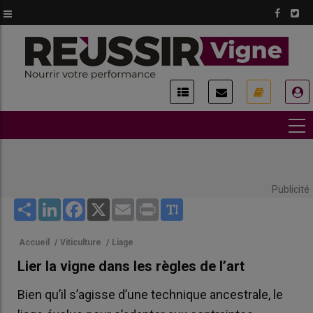
Aller
au
contenu
principal
USER
ACCOUNT
MENU
Publicité
Share
LinkedIn
Facebook
X
Email
Print
Accueil
/
Viticulture
/
Liage
Lier la vigne dans les règles de l’art
Bien qu’il s’agisse d’une technique ancestrale, le