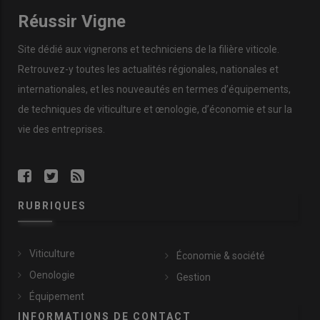
cochon ou à la main. «
Les deux permettent davantage de
Réussir Vigne
finesse que l’électrique
», constate-t-il. Et l’emploi de queues de
cochon n’impacte pas forcément négativement le débit de
Site dédié aux vignerons et techniciens de la filière viticole.
chantier. «
Si les équipes ont l’habitude de travailler avec, cela va
aussi vite qu’avec une lieuse électrique
», soutient-il.
Retrouvez-y toutes les actualités régionales, nationales et
internationales, et les nouveautés en termes d’équipements,
de techniques de viticulture et œnologie, d’économie et sur la
Lire aussi :
Les attacheurs électriques, pour un
vie des entreprises.
liage de la vigne deux fois plus rapide
RUBRIQUES
Viticulture
Économie & société
Oenologie
Gestion
Équipement
INFORMATIONS DE CONTACT