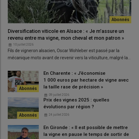
Autre nouveauté : Fermivin Reveal empêche ou limite la
réduction
des vins rouges, puisqu’elle produit peu ou pas d’H
S
2
ou autres composés soufrés. Elle est particulièrement adaptée
à la syrah, au grenache, au tempranillo ou au nero d’avola. Les
essais sur syrah en 2025 ont conduit à des vins avec un fruité
Diversification viticole en Alsace : « Je m’assure un
bien net.
revenu entre ma vigne, mon cheval et mon patron »
10 juillet 2026
Fils de vigneron alsacien, Oscar Wohleber est passé par la
mécanique moto avant de revenir vers la viticulture, malgré la…
Lire aussi :
Levures pour le vin : comment bien
faire son choix en levure de vinification ?
En Charente : « J’économise
1 000 euros par hectare de vigne avec
la taille rase de précision »
Ces deux souches de levure seront proposées en format « In-
Line ready », c’est-à-dire à utiliser en inoculation directe, sans
09 juillet 2026
Prix des vignes 2025 : quelles
réhydratation : par exemple, sur la
vendange
en rouge et en
évolutions par région ?
phase liquide pour les blancs.​​​​​​
24 juillet 2026
En Gironde : « Il est possible de mettre
la vigne en pause le temps de sortir de