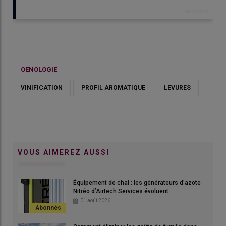
Publié le
dim 10/05/2026 - 10:00
- Par
Irène Aubert
OENOLOGIE
VINIFICATION
PROFIL AROMATIQUE
LEVURES
VOUS AIMEREZ AUSSI
Équipement de chai : les générateurs d’azote
Nitréo d’Airtech Services évoluent
01 août 2026
Les vins blancs frais, typés thiols, font partie des demandes du