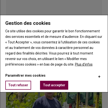
à la demande du marché pour des vins blancs frais, typés
thiols
.
Gestion des cookies
Lire aussi :
Amertume des vins blancs : les
découvertes de Tom Estier récompensées
Ce site utilise des cookies pour garantir le bon fonctionnement
par l’Académie Amorim
des services essentiels et de mesure d’audience. En cliquant sur
« Tout Accepter », vous consentez à l’utilisation de ces cookies
Publicité
et au traitement de vos données à caractère personnel au
regard des finalités décrites. Vous pourrez à tout moment
revenir sur vos choix, en utilisant le lien « Modifier mes
LES PLUS LUS
préférences cookies » en bas de page du site.
Plus d'infos
Paramétrer mes cookies
Tout refuser
Tout accepter