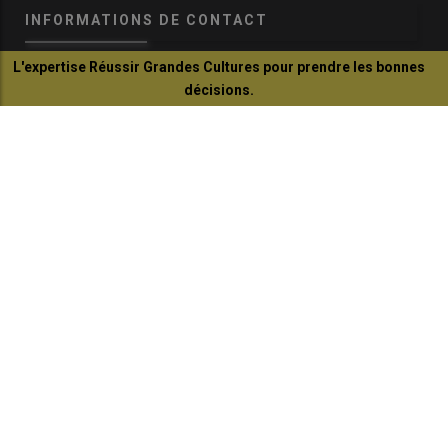
INFORMATIONS DE CONTACT
L'expertise Réussir Grandes Cultures pour prendre les bonnes
communication@reussir.fr
décisions.
1 Rue Léopold Sédar-Senghor
Je découvre
14460 Colombelles
+33 (0)2 31 35 87 28
© Réussir 2026 - Tous droits réservés
FOOTER
CONTACTS
BOUTIQUE
QUI SOMMES-NOUS ?
COPYRIGHT
PRESSE AGRICOLE DÉPARTEMENTALE
PLAN DU SITE
MARKETING DIRECT SOLUTION
MENTIONS LÉGALES
POLITIQUE DE CONFIDENTIALITÉ
MODIFIER MES PRÉFÉRENCES COOKIES