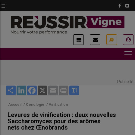
Aller
au
contenu
principal
USER
ACCOUNT
MENU
Publicité
Share
LinkedIn
Facebook
X
Email
Print
Accueil
/
Oenologie
/
Vinification
Levures de vinification : deux nouvelles
Saccharomyces pour des arômes
nets chez Œnobrands