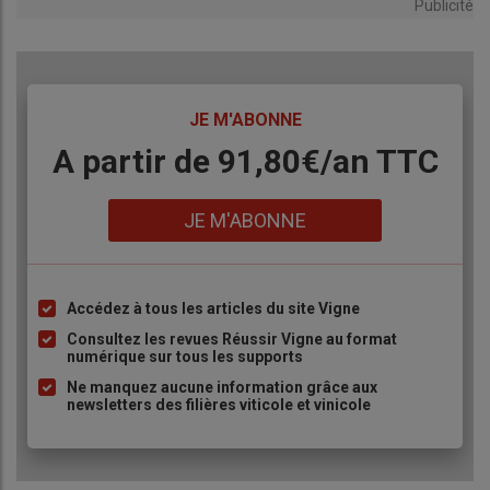
Publicité
TITRE
JE M'ABONNE
Body
A partir de 91,80€/an​ TTC
Lien
JE M'ABONNE
Accédez à tous les articles du site Vigne
Liste
à
Consultez les revues Réussir Vigne au format
numérique sur tous les supports
puce
Ne manquez aucune information grâce aux
newsletters des filières viticole et vinicole